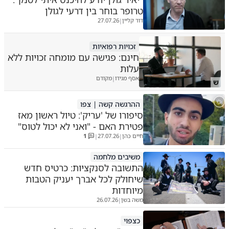
טרופר בוחר בין דרעי לגולן
דוד קליין
27.07.26
|
זכויות רפואיות
חינם: פגישה עם מומחה זכויות ללא
עלות
אסף מגידו
מקודם
|
ש
ההרגשה קשה | צפו
סיפורו של 'עריק': טיול ראשון מאז
פטירת האם - "ואני לא יכול לטוס"
חיים כהן
27.07.26
1
|
|
משיבים מלחמה
התשובה לסנקציות: כרטיס חדש
שיחולק לכל אברך יעניק הטבות
מיוחדות
משה בשן
26.07.26
|
כצפוי