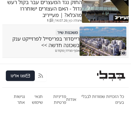
החוק נגד המעצרים עבר בקול רעש
גדול - האם העצורים ישוחררו
מהכלא? | מעייריב
איצלה כץ
14.07.26
1
|
|
משכנות שיר
רייסדור בפריסייל לפרוייקט ענק
בשכונה חדשה >>
אסף מגידו
מקודם
|
ש
פנו אלינו
RSS
כל הזכויות שמורות לבבלי
מדיניות
תנאי
נגישות
אודות
בע״מ
פרטיות
שימוש
אתר