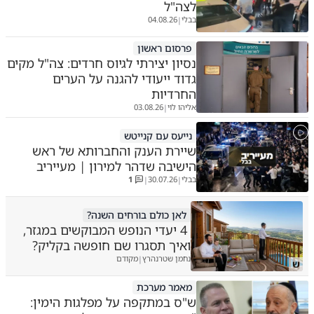
לצה"ל
בבלי
04.08.26
|
פרסום ראשון
נסיון יצירתי לגיוס חרדים: צה"ל מקים
גדוד ייעודי להגנה על הערים
החרדיות
אליהו לוי
03.08.26
|
נייעס עם קנייטש
שיירת הענק והחברותא של ראש
הישיבה שדהר למירון | מעייריב
בבלי
30.07.26
1
|
|
לאן כולם בורחים השנה?
4 יעדי הנופש המבוקשים במגזר,
ואיך תסגרו שם חופשה בקליק?
נחמן שטרנהרץ
מקודם
|
ש
מאמר מערכת
ש"ס במתקפה על מפלגות הימין: