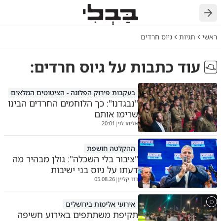
חזרה
ראשי
תגיות
גיוס חרדים
עוד כתבות על
גיוס חרדים
:
בעקבות פירוק הפלוגה - הציטוטים המלאים
"נבגדנו": כך הלוחמים החרדים הבינו
שרימו אותם
אליהו לוי
20:01
|
ההקלטה חושפת
"ציבור בלי השכלה": גולן מבהיר מה
דעתו על גיוס בני ישיבות
דוד קליין
05.08.26
|
אירועי אלימות בירושלים
תקיפת משתתפים באירוע חשיפה