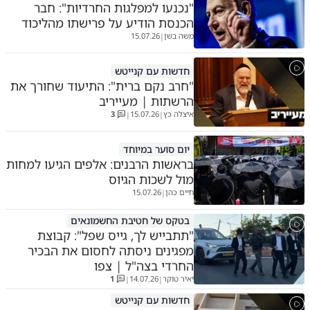
"נכנעו למפלגות החרדיות": חבר
הכנסת הודיע על פרישתו מהליכוד
משה בשן
15.07.26
|
חדשות עם קנייטש
"חרב נקם ברית": התיעוד שחורך את
הרשתות | מעייריב
איצלה כץ
15.07.26
3
|
|
יום סוער במיוחד
בראשות הרבנים: אלפים הגיעו למחות
מול לשכות הגיוס
חיים כהן
15.07.26
|
בטקס של חטיבת החשמונאים
"תתבייש לך, גייס שפל": קבוצת
מפגינים ניסתה לחסום את הבכיר
החרדי בצה"ל | צפו
יאיר טוקר
14.07.26
1
|
|
חדשות עם קנייטש