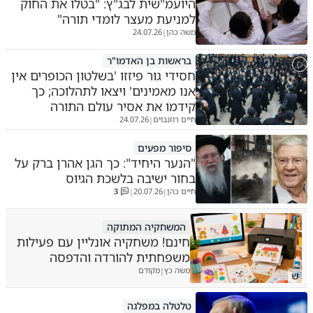
היועמ"שית לבג"ץ: "בטלו את החוק
למניעת מעצר לומדי תורה"
משה כהן
24.07.26
|
בראשות בן האדמו"ר
חסידי גור פיזזו 'בשלטון הכופרים אין
אנו מאמינים' ויצאו לתהלוכה; כך
קידמו את אסיר עולם התורה
חיים רוזנבוים
24.07.26
|
סיפור מפעים
"הנער היחיד": כך הגן אהרן ברק על
בחור ישיבה בלשכת הגיוס
חיים כהן
20.07.26
3
|
|
המשחקיה המתוקה
חינם! משחקיה אונליין עם פעילות
משפחתית להורדה והדפסה
משה כץ
מקודם
|
ש
טלטלה במפלגה