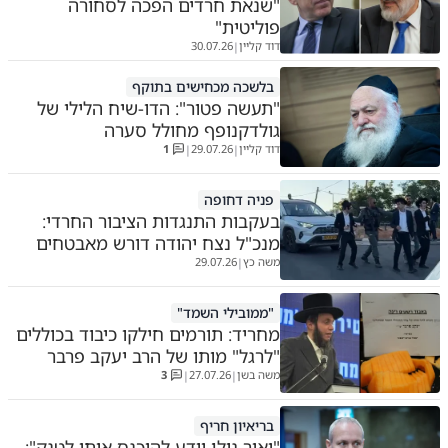
"שנאת חרדים הפכה לסחורה
פוליטית"
דוד קליין
30.07.26
|
בלשכה מכחישים בתוקף
"תעשה פטור": הדו-שיח הלילי של
גולדקנופף מחולל סערה
דוד קליין
29.07.26
1
|
|
פניה דחופה
בעקבות התנגדות הציבור החרדי:
מנכ"ל נצח יהודה דורש מאבטחים
משה כץ
29.07.26
|
"ממובילי השמד"
מחריד: תורמים חילקו כיבוד בכוללים
"לרגל" מותו של הרב יעקב פרבר
משה בשן
27.07.26
3
|
|
בריאיון חריף
"יאיר גולן יודע להיכנס איתי לטנק":