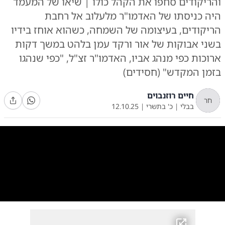
והריקודים סחפו את הקהל כולו | שיאו של המעמד
היה כניסתו של האדמו"ר מלעלוב אל רחבת
הריקודים, בעיצומה של השמחה, כשהוא אוחז בידיו
בשני אבוקות של אור ורקד עמן בלהט במשך דקות
ארוכות כפי מנהג אביו, האדמו"ר זצ"ל, "כפי שנהגו
בזמן המקדש" (חסידים)
חיים רוזנבוים
חר
בבלי
|
כ' בתשרי
|
12.10.25
0:00
/
6:42
10
10
שמחת בית השואבה בחצה"ק לעלוב
|
צילום:
צילום: יעקב לדרמן