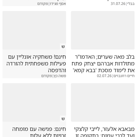
בבלי
|
31.07.26
אסף מגידו
|
מקודם
ש
בלב מאה שערים; האדמו"ר
חינם! משחקיה אונליין עם
מתולדות אברהם יצחק פתח
פעילות משפחתית להורדה
את לימוד מסכת 'בבא קמא'
והדפסה
חיים רוזנבוים
|
02.07.26
משה כץ
|
מקודם
ש
מבאבא אלעזר, לייבי קלצקי
חינם: פגישה עם מומחה
ועד לרבי עמוס; בתקופה זו
זכויות ללא עלות