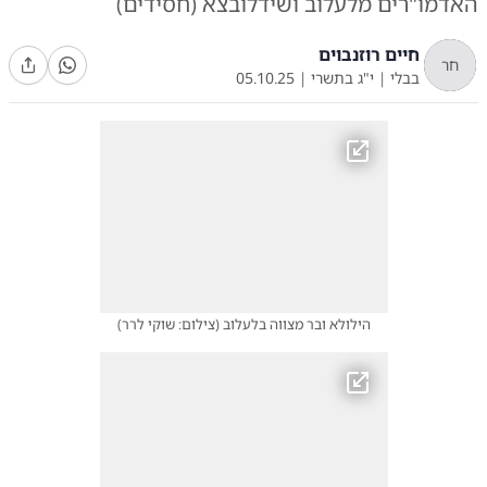
האדמו"רים מלעלוב ושידלובצא (חסידים)
חיים רוזנבוים
חר
בבלי
|
י"ג בתשרי
|
05.10.25
הילולא ובר מצווה בלעלוב
(
צילום: שוקי לרר
)