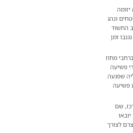
מה יזומה
טחים ונהג
ב החשוד
גנבו זמן
רחבי מחוז
י פשיעה
יה שפגעה
 פשיעה
כז, שם
יובאו
רם לצורך