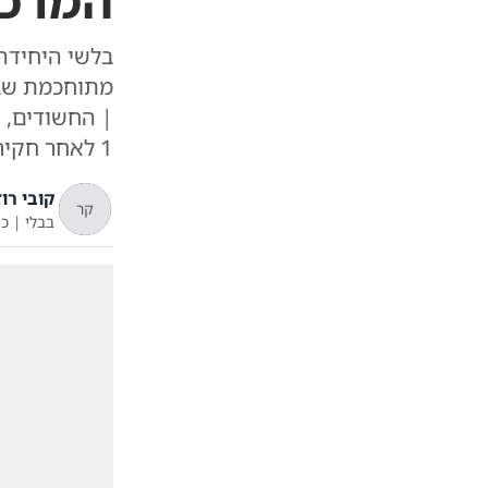
המרכז
בלשי היחידה 
מתוחכמת שבי
| החשודים, ש
1 לאחר חקירה סמויה ומעקב מבצעי (בארץ)
קובי רוז
קר
בבלי
|
כ"