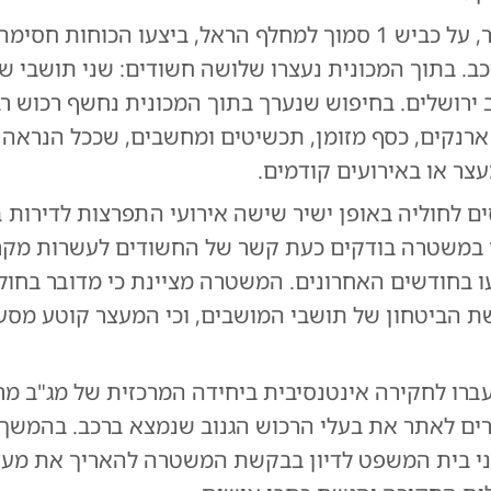
בסופו של דבר, על כביש 1 סמוך למחלף הראל, ביצעו הכוחות חסי
ב. בתוך המכונית נעצרו שלושה חשודים: שני תושבי ש
 ירושלים. בחיפוש שנערך בתוך המכונית נחשף רכוש ר
 ארנקים, כסף מזומן, תכשיטים ומחשבים, שככל הנראה נ
צר או באירועים קודמים.
ם לחוליה באופן ישיר שישה אירועי התפרצות לדירות ב
 במשטרה בודקים כעת קשר של החשודים לעשרות מקר
ו בחודשים האחרונים. המשטרה מציינת כי מדובר בחול
 הביטחון של תושבי המושבים, וכי המעצר קוטע מסע
ברו לחקירה אינטנסיבית ביחידה המרכזית של מג"ב מר
ים לאתר את בעלי הרכוש הגנוב שנמצא ברכב. בהמשך 
י בית המשפט לדיון בבקשת המשטרה להאריך את מעצ