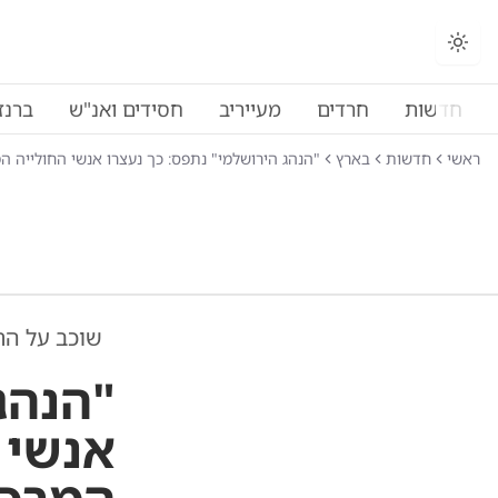
החלפת מצב תצוגה
חדשות
חרדים
מעייריב
חסידים ואנ"ש
ברנז
ראשי
חדשות
בארץ
"הנהג הירושלמי" נתפס: כך נעצרו אנשי החולייה ה
שוכב על הר
"הנהג
אנשי 