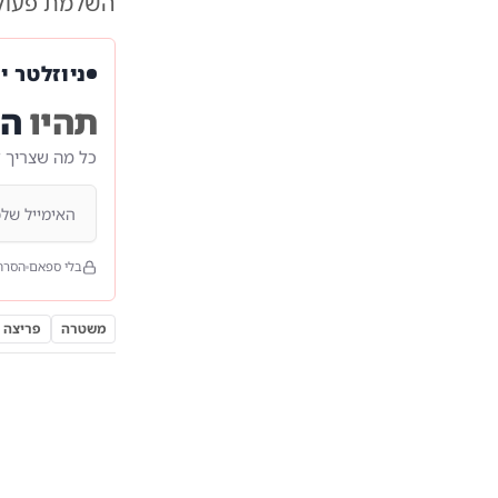
השלמת פעולו
ניוזלטר י
תהיו
הר
כל מה שצריך 
בלי ספאם
הסרה
משטרה
פריצה