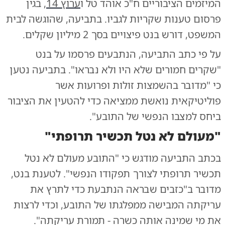
המיזמים הציבוריים ח"כ אוהד טל ו
ערוץ 14
, בגין
פרסום טענות שקריות לגביו. בתביעה, שהוגשה לבית
המשפט, דורש בנט פיצויים בסך 2 מיליון שקלים.
על פי כתב התביעה, הנתבעים פרסמו על בנט
"שקרים חמורים שלא היו ולא נבראו". בתביעה נטען
כי "מדובר בהשמצות זולות ופרועות אשר
פוליטיקאית נואשת ממציאה כדי להטעין את הציבור
ביחס למצבו הנפשי של התובע".
"מעולם לא נטל תכשיר תרופתי"
בכתב התביעה מודגש כי "התובע מעולם לא נטל
תכשיר תרופתי לצורך תפקודו הנפשי". לטענת בנט,
מדובר ב"כזבים שבראה הנתבעת כדי לתרץ את
עריקתה המבישה ממפלגתו של התובע, וכדי לרצות
את מי שמינה אותה כשרה - תמורת עריקתה".