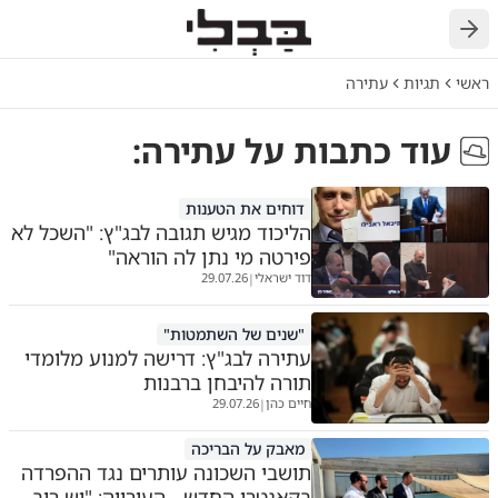
חזרה
ראשי
תגיות
עתירה
עוד כתבות על
עתירה
:
דוחים את הטענות
הליכוד מגיש תגובה לבג"ץ: "השכל לא
פירטה מי נתן לה הוראה"
דוד ישראלי
29.07.26
|
"שנים של השתמטות"
עתירה לבג"ץ: דרישה למנוע מלומדי
תורה להיבחן ברבנות
חיים כהן
29.07.26
|
מאבק על הבריכה
תושבי השכונה עותרים נגד ההפרדה
בקאנטרי החדש - העירייה: "יש רוב