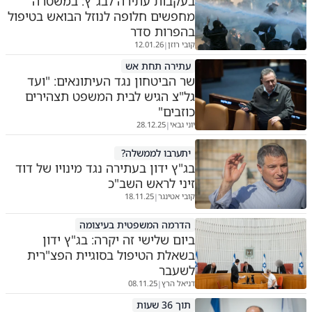
בעקבות עתירה לבג"ץ: במשטרה
מחפשים חלופה לנוזל הבואש בטיפול
בהפרות סדר
קובי רוזן
12.01.26
|
עתירה תחת אש
שר הביטחון נגד העיתונאים: "ועד
גל"צ הגיש לבית המשפט תצהירים
כוזבים"
יוני גבאי
28.12.25
|
יתערבו לממשלה?
בג"ץ ידון בעתירה נגד מינויו של דוד
זיני לראש השב"כ
קובי אטינגר
18.11.25
|
הדרמה המשפטית בעיצומה
ביום שלישי זה יקרה: בג"ץ ידון
בשאלת הטיפול בסוגיית הפצ"רית
לשעבר
דניאל הרץ
08.11.25
|
תוך 36 שעות