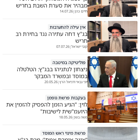
מבהיר את סערת השבת בחריש
חיים כהן
14.07.26
|
אין עילה להתערבות
בג"ץ דחה עתירה נגד בחירת רב
חריש
קובי ישראל
07.07.26
|
פוליטיקה במיטבה
ניצחון לנתניהו בבג"ץ: הטלטלה
במוסד ובמשרד המבקר
יוני גבאי ודניאל הרץ
20.05.26
|
בעקבות פרשת גופמן
לוין: "הגיע הזמן להפסיק להזמין את
היועמ"שית לישיבות"
משה בשן
18.05.26
|
פרשת מינוי ראש המוסד
"אינה אומרת אמת": מכת בג"ץ