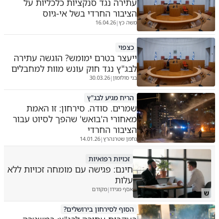
עתירה נגד סנקציות כלכליות על
הציבור החרדי בשל אי-גיוס
משה כץ
16.04.26
|
כצפוי
ייעצר בטרם ימומש? הוגשה עתירה
לבג"ץ נגד חוק עונש מוות למחבלים
בני סולומון
30.03.26
|
הריח מגיע לבג"ץ
שמרים. סודה. סירחון: זו האמת
מאחורי ה'בואש' שהפך לסיוט עבור
הציבור החרדי
נחמן שטרנהרץ
14.01.26
|
זכויות רפואיות
חינם: פגישה עם מומחה זכויות ללא
עלות
אסף מגידו
מקודם
|
ש
הסוף לסירחון בירושלים?