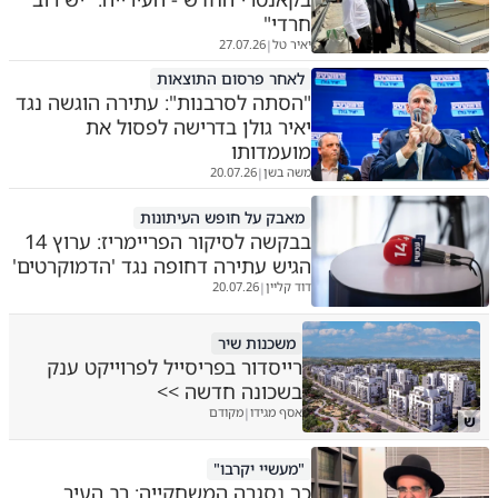
חרדי"
יאיר טל
27.07.26
|
לאחר פרסום התוצאות
"הסתה לסרבנות": עתירה הוגשה נגד
יאיר גולן בדרישה לפסול את
מועמדותו
משה בשן
20.07.26
|
מאבק על חופש העיתונות
בבקשה לסיקור הפריימריז: ערוץ 14
הגיש עתירה דחופה נגד 'הדמוקרטים'
דוד קליין
20.07.26
|
משכנות שיר
רייסדור בפריסייל לפרוייקט ענק
בשכונה חדשה >>
אסף מגידו
מקודם
|
ש
"מעשיי יקרבו"
כך נסגרה המשחקייה: רב העיר