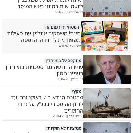
ליועמ"שית במינוי ראש המוסד
דניאל הרץ
18.05.26
|
המשחקיה המתוקה
חינם! משחקיה אונליין עם פעילות
משפחתית להורדה והדפסה
משה כץ
מקודם
|
ש
מתקפה על בתי הדין
עתירה חדשה נגד סמכויות בתי הדין
בענייני ממון
דוד קליין
30.04.26
|
מקיף
מהטבח הנורא ב-7 באוקטובר ועד
לדיון ההיסטורי בבג"ץ על זהות
החוקרים
שלמה קליין
23.04.26
|
סנקציות לא חוקיות?