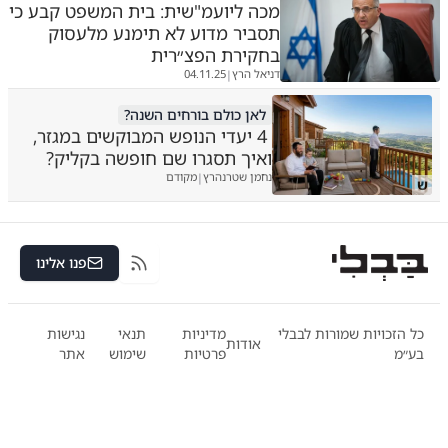
מכה ליועמ"שית: בית המשפט קבע כי
תסביר מדוע לא תימנע מלעסוק
בחקירת הפצ״רית
דניאל הרץ
04.11.25
|
לאן כולם בורחים השנה?
4 יעדי הנופש המבוקשים במגזר,
ואיך תסגרו שם חופשה בקליק?
נחמן שטרנהרץ
מקודם
|
ש
פנו אלינו
RSS
כל הזכויות שמורות לבבלי
מדיניות
תנאי
נגישות
אודות
בע״מ
פרטיות
שימוש
אתר