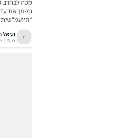
מכה לבהרב-מי
גופמן את עד
"היועמ"שית 
דניאל ה
דה
בבלי
|
ב'