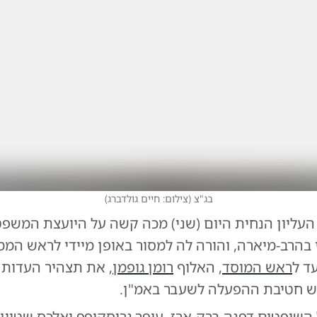
בג"צ
(
צילום: חיים גולדברג
)
עליון הנחית היום (שני) מכה קשה על היועצת המשפ
 בהרב-מיארה, והורה לה למסור באופן מיידי לראש ה
ד ל
ראש המוסד
, האלוף
רומן גופמן
, את תצהיר העדות 
אש חטיבת ההפעלה לשעבר באמ"ן.
שופטים דפנה ברק-ארז, עופר גרוסקופף ואלכס שטיין 