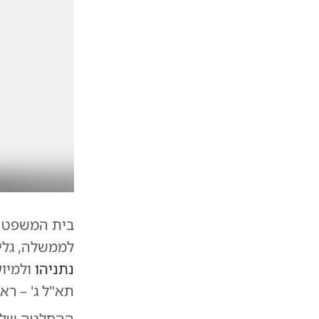
בית המשפט ה
לממשלה, גלי
נתניהו
ולמיוע
תא"ל ג' – ר
ההחלטה של ה