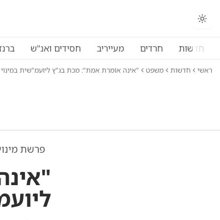
חדשות
חרדים
מעייריב
חסידים ואנ"ש
ברנז
ראשי
חדשות
משפט
"אינה אומרת אמת": מכת בג"ץ ליועמ"שית במינוי
פרשת מינוי
"אינה
ליועמ