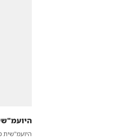
היועמ"שי
היועמ"שית מ