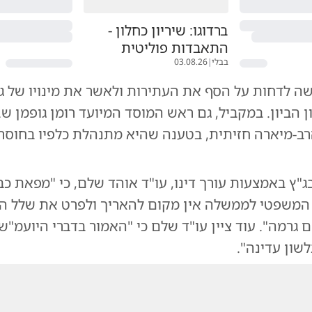
ברדוגו: שיריון כחלון -
התאבדות פוליטית
בבלי
|
03.08.26
 לדחות על הסף את העתירות ולאשר את מינויו של גו
 הביון. במקביל, גם ראש המוסד המיועד רומן גופמן 
ב-מיארה חזיתית, בטענה שהיא מתנהלת כלפיו בחוסר 
ג"ץ באמצעות עורך דינו, עו"ד אוהד שלם, כי "מפאת כב
 המשפטי לממשלה אין מקום להאריך ולפרט את שלל ה
 גרמה". עוד ציין עו"ד שלם כי "האמור בדברי היועמ"שי
שון עדינה".