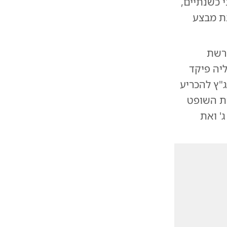
 כשנתיים,
בת מבצע
רשת
יה פיקד
"ץ להכריע
ת השופט
' ואת