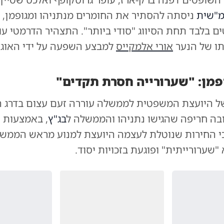
מ"שית
ניסתה להסתיר את החומרים מנתניהו ומגופמן, 
ם בלבד תחת הסיווג "סודי ביותר". התצהיר הדרמטי ע
ו של הנער
אורי אלמקייס
למבצע השפעה על ידי האוג
ופמן: "שערורייה חסרת תקדים"
 היועצת המשפטית לממשלה עוררה זעם עצום בדרג ה
ובה חריפה שהגישו נתניהו והממשלה ל
בג"ץ
, באמצעות 
 כי החירות שנוטלת לעצמה היועצת למנוע מראש הממשל
"שערורייתית" ופוגעת בזכויות יסוד.