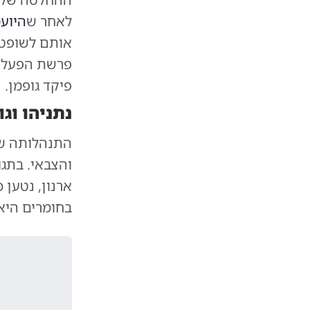
לאחר ש
היוע
אותם לשופטי
פרשת הפעלת
פיקד גופמן.
נתניהו וג
התנהלותה של
והצבאי. בתג
ארנון, נטען
בחומרים היא 