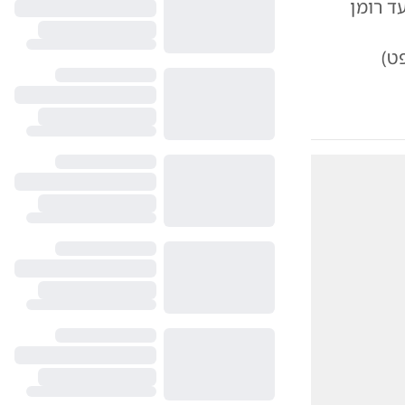
ד רומן
ט)