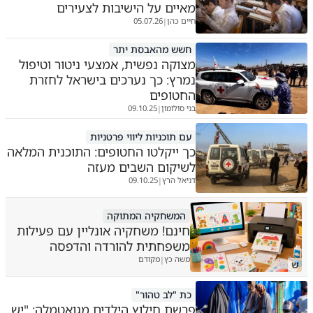
מאיים על הישיבות לצעירים
חיים כהן
05.07.26
|
חשש מהאבסת יתר
מצוקה נפשית, אמצעי ניטור וטיפול
נמרץ: כך נערכים בישראל לחזרת
החטופים
בני סולומון
09.10.25
|
עם תוכניות ליווי פרטניות
כך ייקלטו החטופים: התוכנית המלאה
לשיקום השבים מעזה
דניאל הרץ
09.10.25
|
המשחקיה המתוקה
חינם! משחקיה אונליין עם פעילות
משפחתית להורדה והדפסה
משה כץ
מקודם
|
ש
כת "לב טהור"
פרשת חילוץ הילדים מגואטמלה: "יש