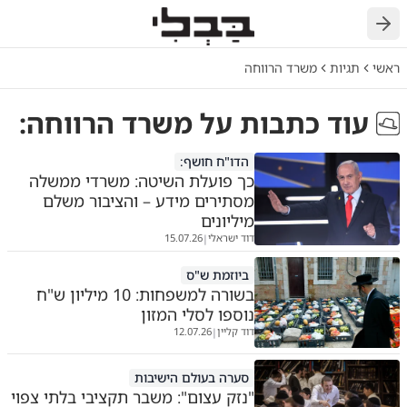
חזרה
ראשי
תגיות
משרד הרווחה
עוד כתבות על
משרד הרווחה
:
הדו"ח חושף:
כך פועלת השיטה: משרדי ממשלה
מסתירים מידע – והציבור משלם
מיליונים
דוד ישראלי
15.07.26
|
ביוזמת ש"ס
בשורה למשפחות: 10 מיליון ש"ח
נוספו לסלי המזון
דוד קליין
12.07.26
|
סערה בעולם הישיבות
"נזק עצום": משבר תקציבי בלתי צפוי