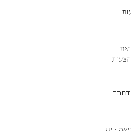
ות
יאת
 הצעות
 דחתה
יאה • יש