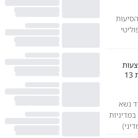
הסיעות
וליטי
צעות
אי-אמון נדחו במליאה; "מלחמת 13
ד נשא
במדיניות
דיני)