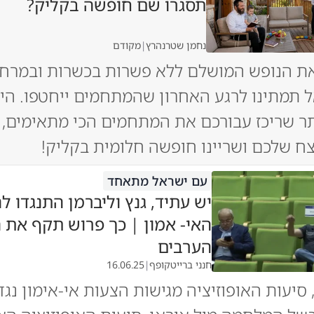
תסגרו שם חופשה בקליק?
נחמן שטרנהרץ
|
מקודם
ת הנופש המושלם ללא פשרות בכשרות ובמרחק
 תמתינו לרגע האחרון שהמתחמים ייחטפו. היכ
ר שריכז עבורכם את המתחמים הכי מתאימים, 
ח שלכם ושריינו חופשה חלומית בקליק!
עם ישראל מתאחד
יש עתיד, גנץ וליברמן התנגדו 
האי- אמון | כך פרוש תקף את 
הערבים
חנני ברייטקופף
|
16.06.25
 סיעות האופוזיציה מגישות הצעות אי-אימון נגד