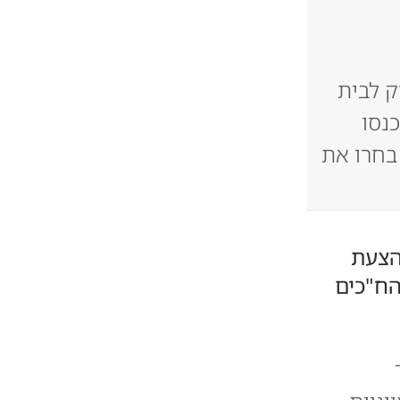
 לבית
נסו
בחרו את
להצעת
הח"כים