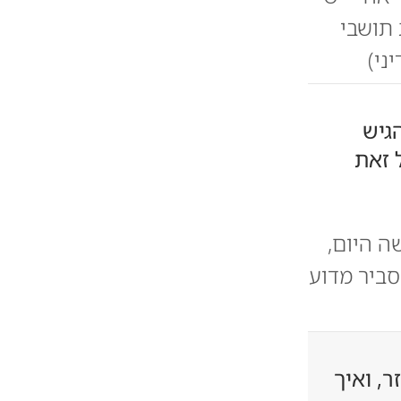
 תושבי
ני)
גיש
 זאת
ה היום,
סביר מדוע
ר, ואיך