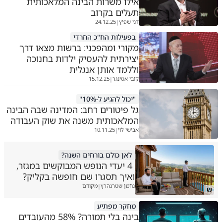
אילו משרות הבינה המלאכותית
תעלים בקרוב
דני שפיץ
24.12.25
|
בפעילות הח"כ החרדי
מקורי ומהפכני: ברשות מצאו דרך
יצירתית להעסיק ילדות בחנוכה
וללמד אותן אנגלית
קובי אטינגר
15.12.25
|
"יכול להגיע ל-10%"
גל פיטורים רחב: המדינה שבה הבינה
המלאכותית משנה את שוק העבודה
אבישי לוי
10.11.25
|
לאן כולם בורחים השנה?
4 יעדי הנופש המבוקשים במגזר,
ואיך תסגרו שם חופשה בקליק?
נחמן שטרנהרץ
מקודם
|
ש
מחקר מפתיע
בינה בלי תמורה? 58% מהעובדים