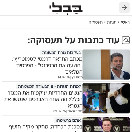
חזרה
ראשי
תגיות
תעסוקה
עוד כתבות על
תעסוקה
:
בעקבות גזרת המעונות
מכתב התראה דרמטי לסמוטריץ':
"השעה את הרפרנט" - הפרטים
המלאים
משה כץ
14.07.26
|
למרות הגזרות - זו הבשורה המשמחת
הנשים החרדיות עוקפות את המגזר
הכללי; וזה אחוז האברכים שנטשו את
הגמרא
דוד ישראלי
09.07.26
|
אתם ברשימה?
בסכנת הכחדה: מחקר מקיף חושף