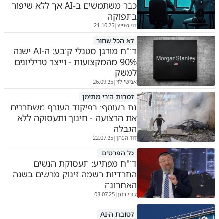
כבר משתמשים ב-AI אך ללא שיפור
בתפוקה
דני שפיץ
21.10.25
|
לא הכל שחור
דו"ח מורגן סטנלי קובע: ה-AI ישנה
90% מהמקצועות - וייצר טריליונים
למשק
אבישי לוי
26.09.25
|
למרות הירי מתימן
גם בעוטף: בפיקוד העורף משחררים
את הרצועה - חינוך ותעסוקה ללא
הגבלה
דוד הכהן
22.07.25
|
כל הפרטים
דו"ח מפתיע: תעסוקת הנשים
החרדיות רשמה זינוק מרשים בשנה
האחרונה
קובי רוזן
03.07.25
|
לטובת ה-AI