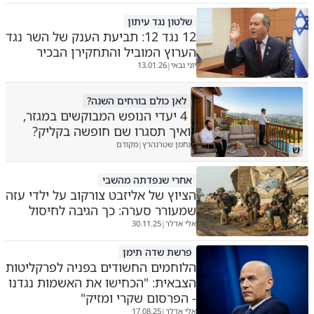
שלטון נגד עיתון
12 נגד 12: תביעת הענק של השר נגד
הערוץ המוביל והתחקירן הבכיר
יוני גבאי
13.01.26
|
לאן כולם בורחים השנה?
4 יעדי הנופש המבוקשים במגזר,
ואיך תסגרו שם חופשה בקליק?
נחמן שטרנהרץ
מקודם
|
ש
אחרי שנפדתה מהשבי
הציוץ של אליזבט צורקוב על ילדי עזה
שמעורר סערה: כך הגיבה לחיסול
אלי אדלר
30.11.25
|
פרשת שדה תימן
הלוחמים החשודים בפניה לפרקליטות
הצבאית: "הכחישו את האשמות נגדנו
- הפרסום שקרי ומזיק"
אלי אדלר
17.08.25
|