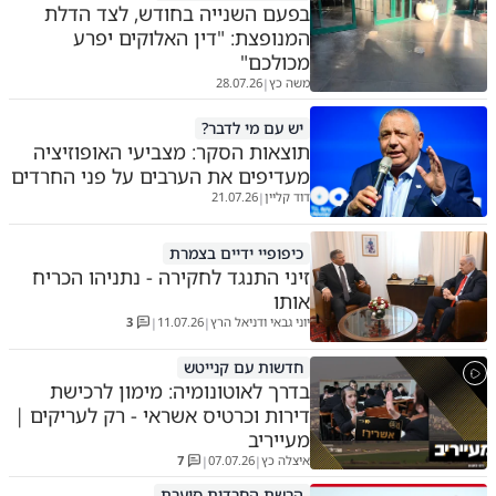
בפעם השנייה בחודש, לצד הדלת
המנופצת: "דין האלוקים יפרע
מכולכם"
משה כץ
28.07.26
|
יש עם מי לדבר?
תוצאות הסקר: מצביעי האופוזיציה
מעדיפים את הערבים על פני החרדים
דוד קליין
21.07.26
|
כיפופיי ידיים בצמרת
זיני התנגד לחקירה - נתניהו הכריח
אותו
יוני גבאי ודניאל הרץ
11.07.26
3
|
|
חדשות עם קנייטש
בדרך לאוטונומיה: מימון לרכישת
דירות וכרטיס אשראי - רק לעריקים |
מעייריב
איצלה כץ
07.07.26
7
|
|
הרשת החרדית סוערת