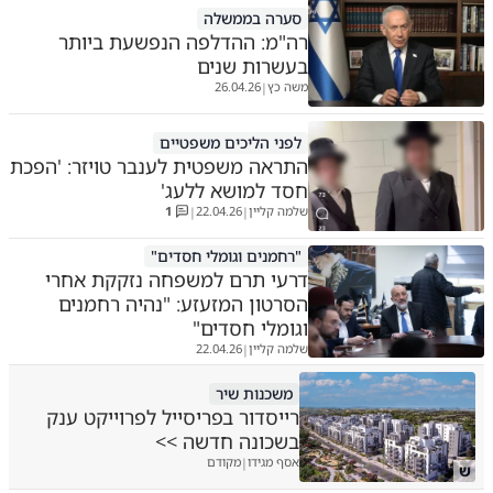
סערה בממשלה
רה"מ: ההדלפה הנפשעת ביותר
בעשרות שנים
משה כץ
26.04.26
|
לפני הליכים משפטיים
התראה משפטית לענבר טויזר: 'הפכת
חסד למושא ללעג'
שלמה קליין
22.04.26
1
|
|
"רחמנים וגומלי חסדים"
דרעי תרם למשפחה נזקקת אחרי
הסרטון המזעזע: "נהיה רחמנים
וגומלי חסדים"
שלמה קליין
22.04.26
|
משכנות שיר
רייסדור בפריסייל לפרוייקט ענק
בשכונה חדשה >>
אסף מגידו
מקודם
|
ש