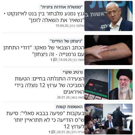
"ממשלת אחדות ציונית"
גנץ נמנע מלבחור בין בנט לאיזנקוט •
"נשאיר את השאלה לזמן"
שלמה כהן
19.04.26
|
"ניצחון של החיים"
הכתב הצבאי של מאקו: "דודי התחתן
עם גרמנייה - זה ניצחון"
משה כץ
14.04.26
1
|
|
נרטיב שקרי
הצעירה התגלתה בחיים: הטעות
המביכה של ערוץ 12 נוצלה בידי
האיראנים
משה בשן
28.01.26
|
האשמות קשות
בעקבות "פגיעה בבבא סאלי": סיעת
ש"ס הודיעה כי לא תתראיין יותר
לערוץ 12
אריה רוזן
20.01.26
1
|
|