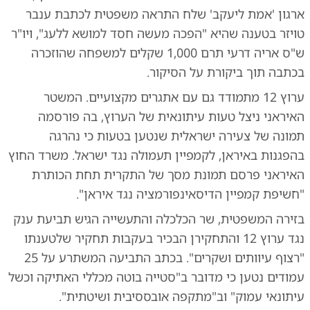
ארגון 'אמת ליעקב' שלח התראה משפטית לכתבת ענבר
טויזר בטענה שהיא "הפכה מעשה חסד למושא ללעג", ויו"ר
ש"ס אריה דרעי תרם 1,000 שקלים למשפחה שהוזכרה
בכתבה תוך ביקורת על הסיקור.
ערוץ 12 מתמודד גם עם אתגרים מקצועיים. המשטר
האיראני ניצל טעות עיתונאית של הערוץ, בה פורסמה
תמונה של צעירה ישראלית שנטען בטעות כי נהרגה
בהפגנות באיראן, לקמפיין תעמולה נגד ישראל. משרד החוץ
האיראני פרסם תמונת מסך של התקרית תחת הכותרת
"חשיפת קמפיין הדיסאינפורמציה נגד איראן".
בזירה המשפטית, שר הכלכלה והתעשייה הגיש תביעת ענק
נגד ערוץ 12 והתחקירן הבכיר בעקבות תחקיר שלטענתו
"רצוף עיוותים ושקרים". בכתב התביעה המשתרע על 25
עמודים נטען כי מדובר ב"סטייה בוטה מכללי האתיקה וכשל
עיתונאי עמוק" וב"מתקפה אובססיבית ושיטתית".