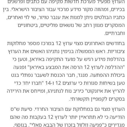
הערוץ מפעיל מערכת חדשות מקיפה עם כתבים ופרשנים
בכירים, ומהווה מקור מידע מרכזי עבור הציבור הישראלי. בין
כתביו הבולטים ניתן למנות את ענבר טויזר, שי לוי ואחרים,
המסקרים מגוון רחב של נושאים פוליטיים, ביטחוניים
וחברתיים.
בחודשים האחרונים מצוי ערוץ 12 במרכז מספר מחלוקות
ציבוריות. ראש הממשלה בנימין נתניהו האשים את הערוץ
בהדלפת מידע רגיש על מועד התקיפה באיראן, וטען כי
"ההדלפה לערוץ 12 הרסה את המבצע באיראן" ופגעה
ביכולת ההפתעה. מנגד, חבר הכנסת לשעבר נפתלי בנט
טען בשיחות סגורות כי ערוצים 12 ו-14 "חברו יחד כדי
להריץ את איזנקוט" כיריב נוח לנתניהו, ומייחס את הירידה
בסקרים לקמפיין תקשורתי.
הערוץ מצוי גם במחלוקת עם הציבור החרדי. סיעת ש"ס
הודיעה כי לא תתראיין יותר לערוץ 12 בעקבות מה שהם
מגדירים כ"פגיעה וזלזול בזכרו של הבבא סאלי". בנוסף,