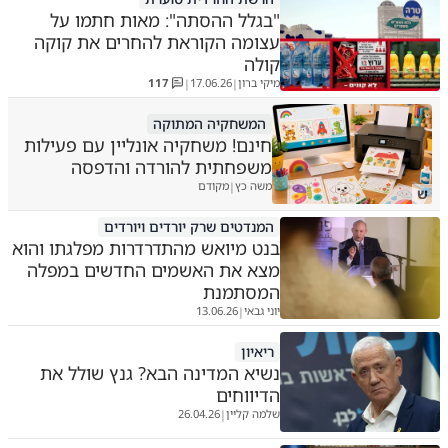
"בגלל ההסתה": מאות חתמו על
עצומה הקוראת להחרים את קוקה
קולה
מיקי ברון
17.06.26
117
|
|
המשחקיה המתוקה
חינם! משחקיה אונליין עם פעילות
משפחתית להורדה והדפסה
משה כץ
מקודם
|
ש
המנדטים שרק יורדים ויורדים
בנט מיואש מהתדרדרות מפלגתו והוא
מצא את האשמים החדשים במפלה
המסתמנת
יוני גבאי
13.06.26
|
ריאיון
נשיא המדינה הבא? גנץ שולל את
הדיווחים
שלמה קליין
26.04.26
|