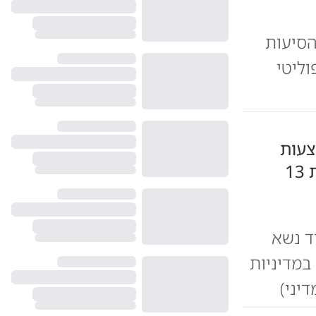
הסיעות
וליטי
צעות
אי-אמון נדחו במליאה; "מלחמת 13
ד נשא
במדיניות
דיני)