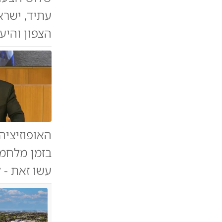
עתיד, ישרא
הצפון והיעד
האופוזיציה
בזמן מלחמה
עשו זאת - 