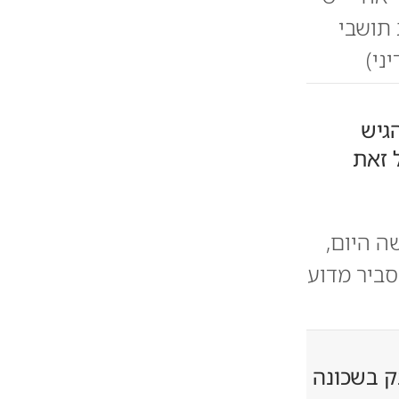
 תושבי
ני)
גיש
 זאת
ה היום,
סביר מדוע
ק בשכונה