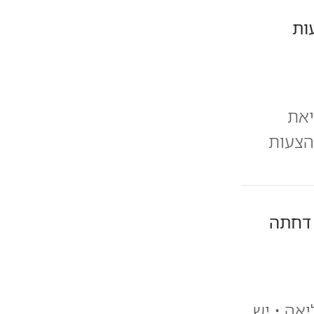
ות
יאת
 הצעות
 דחתה
יאה • יש