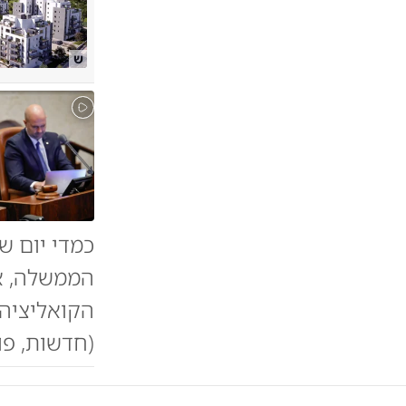
ש
כמדי יום שנ
הממשלה, א
הקואליציה,
(חדשות, פול