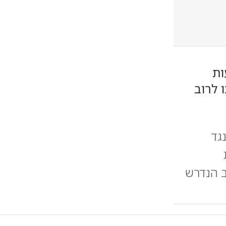
ות
ו לרוב
גד
ב הנדרש