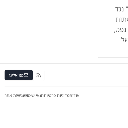
רד האוצר האמריקני הכריז על מבצע "Economic Fury" נגד
תות
נפט,
של
פנו אלינו
RSS
אודות
מדיניות פרטיות
תנאי שימוש
נגישות אתר