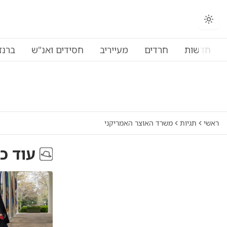
חדשות
חרדים
מעייריב
חסידים ואנ"ש
ברנז
ראשי
תגיות
משרד האוצר האמריקני
עוד כ