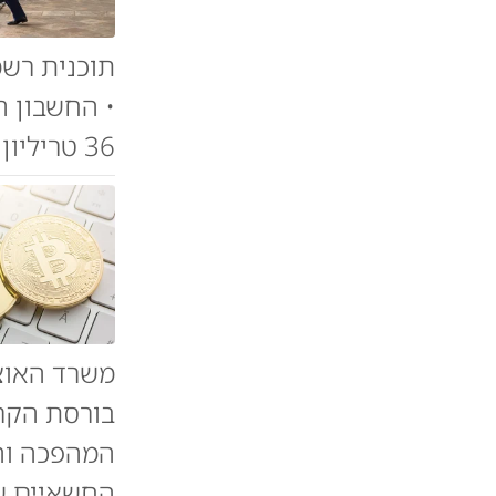
תוכנית רשמ
36 טריליון דולר (כלכלה)
משרד האוצר
בורסת הקרי
המהפכה והב
החשאיים של