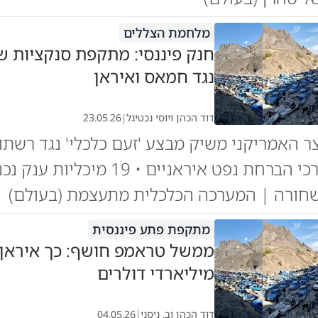
מלחמת הצללים
חנק פיננסי: מתקפת סנקציות ש
נגד חמאס ואיראן
דוד הכהן ויוסי נכטיגל
|
23.05.26
 האמריקני משיק מבצע 'זעם כלכלי' נגד רשתות
חמאס ומערכי הברחת נפט איראניים • 19 מיכליות ענ
חורה | המערכה הכלכלית מתעצמת (בעולם)
מתקפת פתע פיננסית
ממשל טראמפ חושף: כך איראן 
מיליארדי דולרים
דוד הכהן וב. ניסני
|
04.05.26