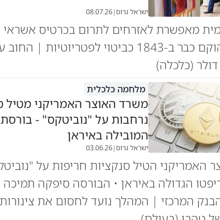
ישראל גרוס
|
08.07.26
ית מאפשרת לאזרחים לתרום בכרטיס אשראי א
• החשבון הוקם כבר ב-1843 כביטוי לפטריוטיות | ה
מלחמה כלכלית
משרד האוצר האמריקני מטיל ס
נרחבות על "נוביטקס" - בורסת
המובילה באיראן
ישראל גרוס
|
03.06.26
 האמריקני הטיל סנקציות חריפות על "נוביטק
פטו הגדולה באיראן • הבורסה סיפקה תמיכה
נק המרכזי | המהלך נועד לחסום את צינורות 
 טהרן (בעולם)