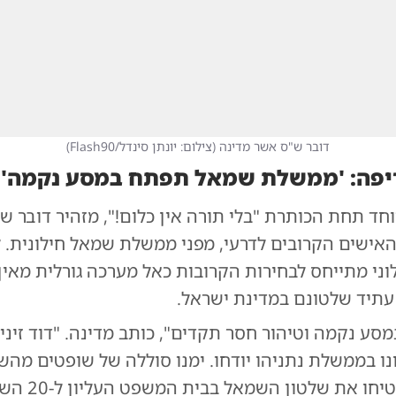
דובר ש"ס אשר מדינה
(
צילום: יונתן סינדל/Flash90
)
יפה: 'ממשלת שמאל תפתח במסע נקמה'
חד תחת הכותרת "בלי תורה אין כלום!", מזהיר דובר ש
האישים הקרובים לדרעי, מפני ממשלת שמאל חילונית. ל
ני מתייחס לבחירות הקרובות כאל מערכה גורלית מאין 
תיד שלטונם במדינת ישראל.
סע נקמה וטיהור חסר תקדים", כותב מדינה. "דוד זיני 
נו בממשלת נתניהו יודחו. ימנו סוללה של שופטים מה
הקיצוני, שיבטיחו את שלטון השמאל 