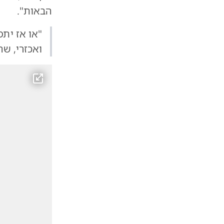
הבאות".
"או אז יתפ
ואכזרי, שה