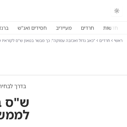
החלפת מצב תצוגה
חדשות
חרדים
מעייריב
חסידים ואנ"ש
ברנז
ראשי
חרדים
"כאב גדול ואכזבה עמוקה": כך מבשר בטאון ש"ס לקוראיו ע
בדרך לבחיר
ש"ס ב
לממשל