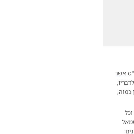
"ס
אשר
דבריו,
כמוה,
וכל
שמאל
בבית המשפט העליון ל-20 השנים