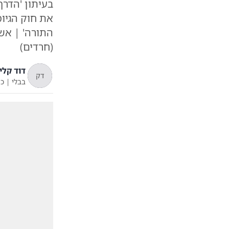
בעיתון 'הדר
את חוק הגיוס
התורה' | אש
(חרדים)
דוד קליי
דק
בבלי
|
כ"