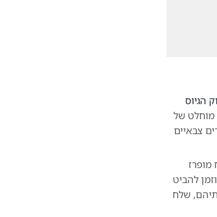
ק הגיוס
 מוחלט של
ים צבאיים
מופרז
זמן להביט
תיהם, שלח