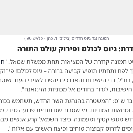
הפגנה נגד גיוס חרדים
(
צילום: ד. כהן - פלאש 90
)
רת: גיוס לכולם ופירוק עולם התורה
 תמונה קודרת של המציאות תחת ממשלת שמאל: "
חו
 לפח ותחתיו תופיע קביעה ברורה – גיוס לכולם! פירוק
רח"ל. בני הישיבות והאברכים יהפכו לאויבי העם. שוטר
הישיבות, לגרור בחורים אל מכוניות הזינזאנה".
ובר ש"ס: "המשטרה בהנהגת השר החדש, תשתמש בכוח 
ומחאות המוניות. מי שסבור שזו תחזית פרועה מידי, מו
רוש מגוש קטיף ומעמונה, כיצד השמאל קרע אנשים מב
סים לדרוס קבוצות מוחים ופיצח ראשים עם אלות".