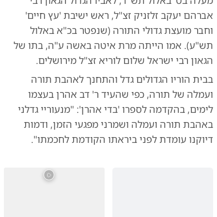
מעלה בט' באלול תש"ד, לאביו הגדול הגאון רבי
אברהם יעקב זלזניק זצ"ל, ראש ישיבת 'עץ חיים'
וחבר מועצת גדולי התורה (שנפטר בכ"א באלול
תש"ע). אמו הייתה מרת איטה באשה ע"ה, בתו של
הגאון רבי ישראל שלום לוריא זצ"ל מירושלים.
בבית הוריו הגדולים גדל והתחנך לאהבת תורה
ועמלה של תורה, כפי שהעיד ר' דב אהרן בעצמו
לימים, בהקדמה לספרו 'בדי אהרן': "מנעוריי גדלני
באהבת תורה ועמלה ושמרני מפגעי הזמן, ודמות
דיוקנו עומדת לפני ביראתו הקודמת לחכמתו".