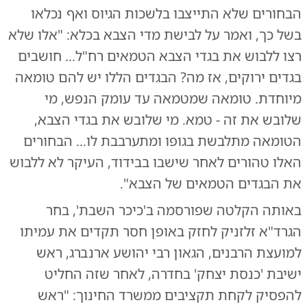
הבחורים שלא התייצבו בלשכות הגיוס ואף נכלאו
בשל כך, ואמר על לבישת מדי הצבא בכלא: "אלו שלא
רצו ללבוש את בגדי הצבא הטמאים רח"ל... חושבים
בגדים ירוקים, אז מה? הבגדים הללו יש להם טומאה
מיוחדת. טומאה שמטמאה עד עומק הנפש, מי
שלובש את זה - טמא. מי שלובש את בגדי הצבא,
הטומאה מתלבשת בגופו ומתערבבת לו... הבחורים
האלו טהורים לאחר שישבו בבידוד, העיקר לא ללבוש
את הבגדים הטמאים של הצבא".
באותה הקלטה שפורסמה ב'כיכר השבת', בחר
הגרד"א זלזניק לחזק באופן חסר תקדים את עמיתו
למועצת הרבנים, הגאון רבי יהושע ארנברג, ראש
ישיבת 'כנסת יצחק' בחדרה, לאחר שזה החליט
להפסיק לקחת תקציבים ממשרד החינוך: "ראש