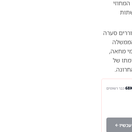
ת המשפט המחוזי
רשתות
וררים סערה
הממשלה
מי מחאה,
ימתו של
חרונה.
כבר רשומים
עכשיו