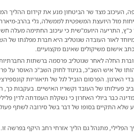
ה, העיכוב מצד שר הביטחון מנע את קידום ההליך המ
חות מול היועצת המשפטית לממשלה, גלי בהרב-מיארה
כ"ץ, התריעה היועמ"שית כי עיכוב החתימה מעלה חש
יוחד לאור העובדה שגוטליב היא חברת מפלגתו של השר,
תב אישום משיקולים שאינם מקצועיים.
רת החלה לאחר שגוטליב פרסמה ברשתות החברתיות 
תו של איש השב"כ, בניגוד לחוק השב"כ האוסר על פר
די הארגון. הפרסום הוביל לגל של תיאוריות קונספירצ
ב פעילותו של העובד וקשריו האישיים. בעקבות כך, ה
ינה כבר ביולי האחרון כי נשקלת העמדתה לדין פלילי 
ע שלא התקיים בסופו של דבר בשל סירובה לשתף פעול
 הפלילי, מתנהל גם הליך אזרחי רחב היקף בפרשה זו. ב