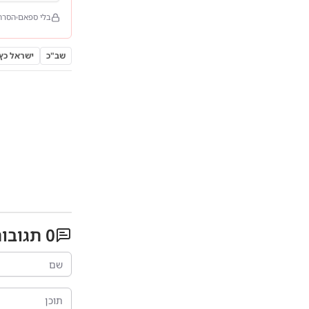
בלי ספאם
הסרה
שב"כ
ישראל כץ
0
תגובו