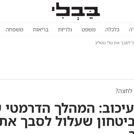
'ה
כלכלה
משפט
גלריות
בריאות
משפחה
 לסבך את טלי גוטליב
 לחצה?
יכוב: המהלך הדרמטי 
יטחון שעלול לסבך את 