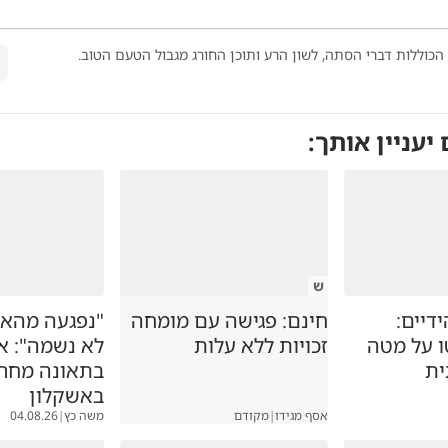
הכוללות דברי הסתה, לשון הרע ותוכן החורג מגבול הטעם הטוב.
 יעניין אותך:
ש
דיים:
חינם: פגישה עם מומחה
"נפגעה מהאו
ו על מטה
זכויות ללא עלות
לא נשמה": א
ית
בתאונה מחר
באשקלון
אסף מגידו
|
מקודם
משה כץ
|
04.08.26