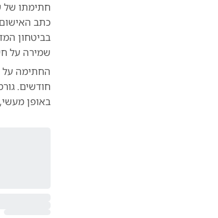
חתימתו של ש
כתב האישום 
בביטחון המד
שמירה על חש
החתימה על ת
חודשים. גורמ
באופן מעשי,