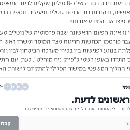
ברסלר הגיש תביעת דיבה בגובה של כ-8 מיליון שקלים לבי
לוד נגד 21 אנשים, ובהם חברת הכנסת גוטליב ופעילים נוספים ב
פיצו את המידע אודותיו.
י זו אינה הפעם הראשונה שבה פרסומיה של גוטליב מע
עבר פורסמו הכחשות חריגות מצד המוסד ומשרד ראש 
ה בנוגע לפגישות בין בכירי מערכת הביטחון לבין גור
הוגדרו באופן רשמי כ"פייק ניוז מוחלט". כעת, עם חת
וי ההליך המשפטי במישור הפלילי להתקדם לישורת הא
ומי
+68K
ש
מ
ד
י
אשונים לדעת.
לדעת. בלי הסחות דעת ובלי קבוצות וואטסאפ שמתפוצצות.
קבלו 