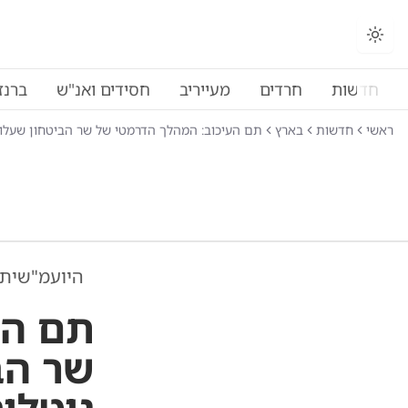
החלפת מצב תצוגה
חדשות
חרדים
מעייריב
חסידים ואנ"ש
ברנז
ראשי
חדשות
בארץ
תם העיכוב: המהלך הדרמטי של שר הביטחון שעלול
היועמ"שית
תם הע
שר הב