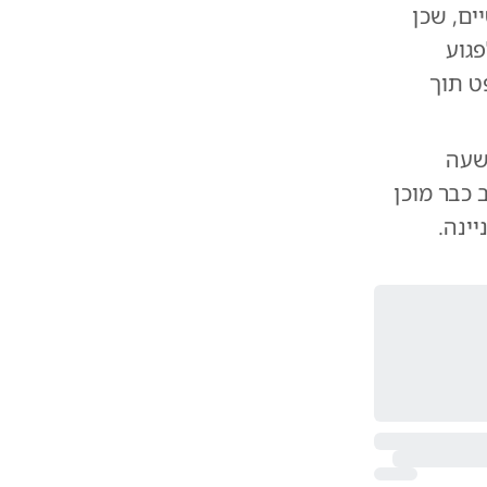
ם, שכן
גוע
ט תוך
שעה
 כבר מוכן
ינה.