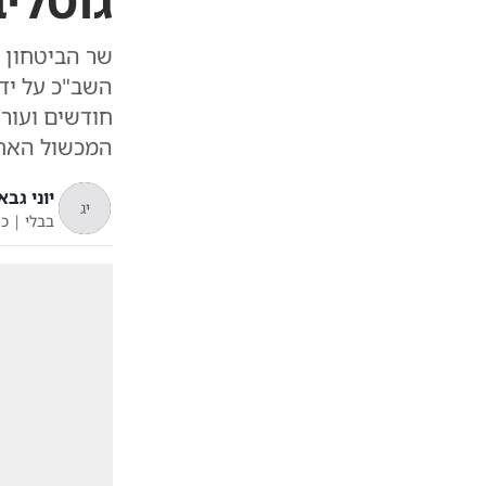
גוטליב
שר הביטחון 
השב"כ על יד
חודשים ועור
המכשול האחר
יוני גבא
יג
בבלי
|
כ'