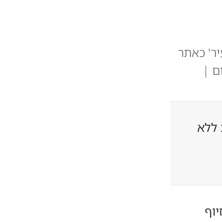
יר' כאתר
ם |
 ללא
יוף