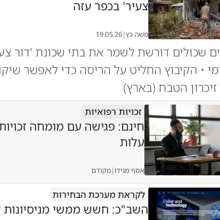
צעיר' בכפר עזה
משה כץ
|
19.05.26
ם שכולים דורשת לשמר את בתי שכונת 'דור צע
י • הקיבוץ החליט על הריסה כדי לאפשר שיקו
יכרון הטבח (בארץ)
זכויות רפואיות
חינם: פגישה עם מומחה זכויות
עלות
אסף מגידו
|
מקודם
לקראת מערכת הבחירות
השב"כ: חשש ממשי מניסיונות ז