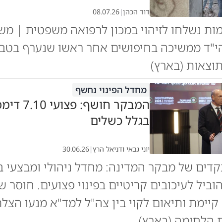
דוד הכהן
|
08.07.26
מות נשלחו לזיהוי במכון לרפואה משפטית | מ
 הי"ד ממשיכה בחיפושים אחר ראשו שנערף בטב
וצאות (בארץ)
מחדל הפינוי נחשף
המבקר חושף: פ
בגלל כשלים
יוני גבאי ודניאל הרץ
|
30.06.26
וביל לעיכובים קריטיים בפינוי פצועים. חוסר ש
 קיימת ותיאום לקוי בין צה"ל למד"א מנעו הצל
ת הלחימה (בארץ)