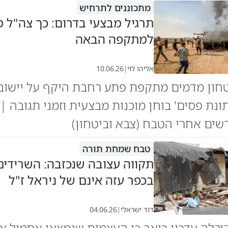
מתכוננים לתרחיש
תרגיל מבצעי בדרום: כך צה"ל מ
למתקפה הבאה
אליהו לוי
|
10.06.26
חון מדמים מתקפת פתע רחבת היקף על יישובי
תונת פסים' בוחן מוכנות מבצעית וזמני תגובה |
שים אחרי הטבח (צבא וביטחון)
טבח שמחת תורה
תקווה עצובה שנכזבה: השרידים
בכפר עזה אינם של ניראל ז"ל
דוד ישראלי
|
04.06.26
לה עדכון כואב כי העצמות שנמצאו אתמול אי