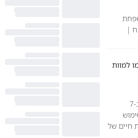
שפחת
ח |
צועי 7.10 דיממו למוות
דוח חסר תקדים של מבקר המדינה: מחדל ניהולי ומבצעי ב-7
ימוש
ת חיים של