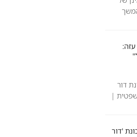
המשך
עזה:
"
נת דור
שפטית |
נת 'דור