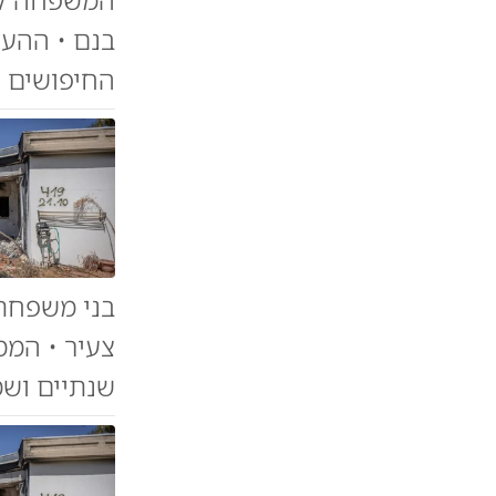
בנם • ההער
החיפושים (
בני משפחתו
צעיר • הממ
שנתיים ושמ