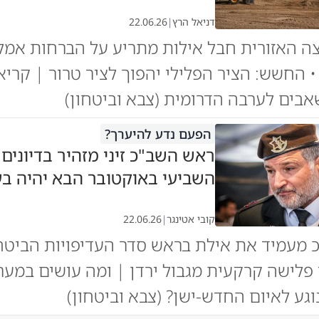
דניאל הרץ
|
22.06.26
ה האזורית חבל אילות מתריע על הברחות אמל
 • החשש: הציר הפלילי יהפוך לציר טרור | קרי
ים לערבה הדרומית (צבא וביטחון)
הפעם נדע להיערך?
ראש השב"כ זיני מזהיר בדיונים 
השביעי באוקטובר הבא יהיה בעי
קובי אטינגר
|
22.06.26
מעמיד את אילת בראש סדר העדיפויות הביטחוני
 פלישה קרקעית מגבול ירדן | ומה עושים במער
וגע לאיום החדש-ישן? (צבא וביטחון)