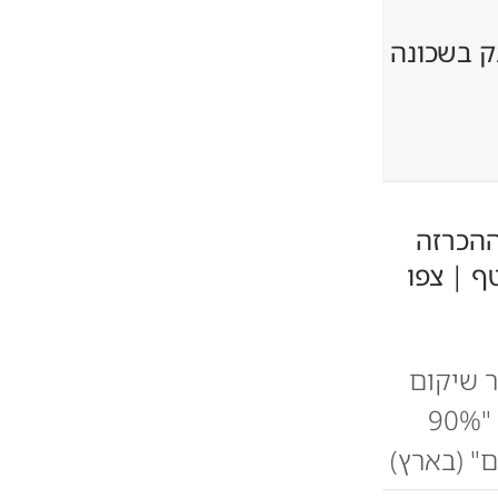
ק בשכונה
 ההכרזה
ף | צפו
ר שיקום
חבל תקומה, במהלך הדיון הודיע יו"ר כיסופים בהתרגשות: "90%
" (בארץ)