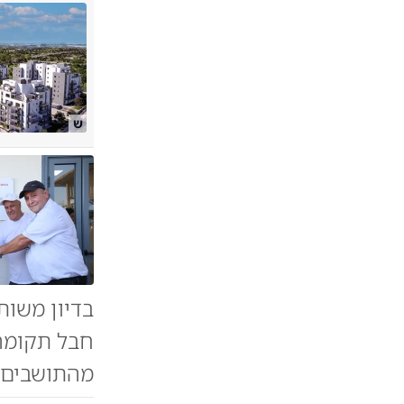
ש
בדיון משות
מהתושבים ח