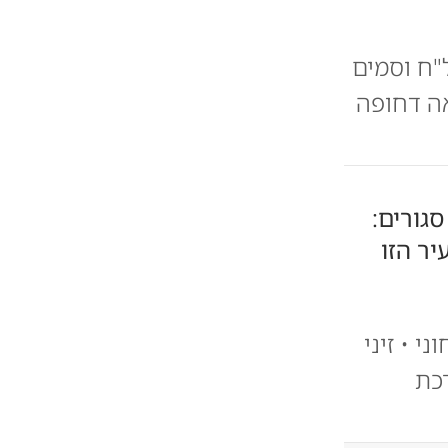
"ח וסמים
אה דחופה
סגורים:
ר הזו
 • זיני
כת