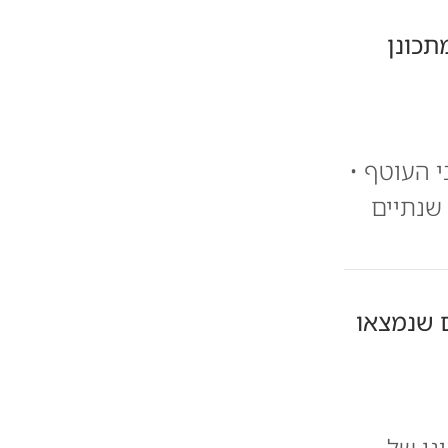
תכונן
 העוטף •
 שנתיים
 שנמצאו
נן של