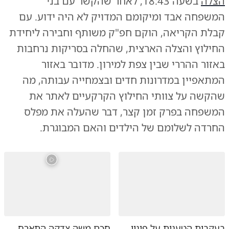
הצלה
בשעה 18:43, לאחר שהקשר עם בני
המשפחה אבד ומיקומם המדויק לא היה ידוע. עם
קבלת הקריאה, הוקם חפ"ק משותף וחבירה ליחידת
החילוץ והצלה הארצית, שהחלה בסריקות נרחבות
באזור ההררי שבין צפת למירון. מדובר באזור
המתאפיין במדרונות חדים ובצמחייה עבותה, מה
שהקשה על צוותי החילוץ הקרקעיים לאתר את
המשפחה בפרק זמן קצר, דבר שהעלה את מפלס
החרדה לשלומם של הילדים והאם המבוגרת.
בעקבות הטענות על פינוי
חכם משה צדקה התארח