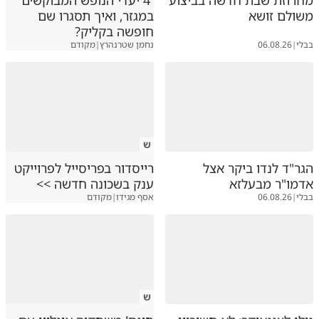
מחרוזת שבת חדשה בביצוע
4 יעדי הנופש המבוקשים
משולם זושא
במגזר, ואיך תסגרו שם
חופשה בקליק?
בבלי
|
06.08.26
נחמן שטרנהרץ
|
מקודם
ש
הגר"ד לנדו ביקר אצל
רייסדור בפריסייל לפרוייקט
אדמו"ר מבעלזא
ענק בשכונה חדשה >>
בבלי
|
06.08.26
אסף מגידו
|
מקודם
ש