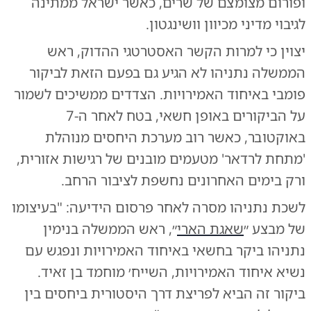
ופורום מצומצם של שרים, כאשר ישראל ממתינה
לגיבוי מדיני מכיוון וושינגטון.
יצוין כי למרות הקשר האסטרטגי ההדוק, ראש
הממשלה נתניהו לא הגיע גם בפעם הזאת לביקור
פומבי באיחוד האמירויות. הצדדים ממשיכים לשמור
על הביקורים באופן חשאי, בטח לאחר ה-7
באוקטובר, כאשר רוב מערכת היחסים מנוהלת
'מתחת לרדאר' מטעמים מובנים של רגישות אזורית,
ורק בימים האחרונים נחשפת לציבור הרחב.
לשכת נתניהו מסרה לאחר פרסום הידיעה: "בעיצומו
של מבצע ״
שאגת הארי
״, ראש הממשלה בנימין
נתניהו ביקר בחשאי באיחוד האמירויות ונפגש עם
נשיא איחוד האמירויות, השייח׳ מוחמד בן זאיד.
ביקור זה הביא לפריצת דרך היסטורית ביחסים בין