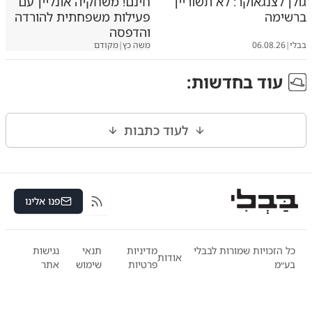
גולן לצנגאוקר: לא תשוריין
חינם! משחקיה אונליין עם
ברשימה
פעילות משפחתית להורדה
והדפסה
בבלי
|
06.08.26
משה כץ
|
מקודם
עוד ב
חדשות
:
לעוד כתבות
פנו אלינו
RSS
כל הזכויות שמורות לבבלי
מדיניות
תנאי
נגישות
אודות
בע״מ
פרטיות
שימוש
אתר