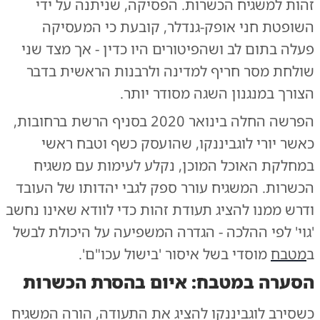
זהות למשגיח הכשרות. הפסיקה, שניתנה על ידי
השופטת חני אופק-גנדלר, קובעת כי המעסיקה
פעלה בתום לב ושהפיטורים היו כדין - אך מצד שני
שולחת מסר חריף למדינה ולרבנות הראשית בדבר
הצורך במנגנון השגה מסודר יותר.
הפרשה החלה בינואר 2020 בסניף הרשת ברחובות,
כאשר יורי לוגביננקו, שהועסק כשף וטבח ראשי
במחלקת האוכל המוכן, נקלע לעימות עם משגיח
הכשרות. המשגיח עורר ספק לגבי יהדותו של העובד
ודרש ממנו להציג תעודת זהות כדי לוודא שאינו נחשב
'גוי' לפי ההלכה - הגדרה המשפיעה על היכולת לבשל
ב
מטבח
מוסדי בשל איסור 'בישול עכו"ם'.
הסערה במטבח: איום בהסרת הכשרות
כשסירב לוגביננקו להציג את התעודה, הורה המשגיח