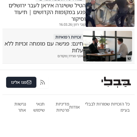
הטיל ששיגרה איראן לעבר ירושלים
פגע במקומות הקדושים | תיעוד
וסיקור
קובי רוזן
16.03.26
|
זכויות רפואיות
חינם: פגישה עם מומחה זכויות ללא
עלות
אסף מגידו
מקודם
|
ש
פנו אלינו
RSS
כל הזכויות שמורות לבבלי
מדיניות
תנאי
נגישות
אודות
בע״מ
פרטיות
שימוש
אתר