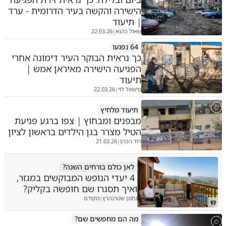
הישירה והקשה בעיר הדרומית - ערד
| תיעוד
שאול כהנא
22.03.26
|
64 נפגעו
כך נראית הבוקר העיר דימונה אחרי
הפגיעה הישירה מאיראן אמש |
תיעוד
מישאל לוי
22.03.26
|
תיעוד מלחיץ
מבפנים ומבחוץ | צפו ברגע פגיעת
הטיל מצרר בגן הילדים בראשון לציון
דוד הכהן
21.03.26
|
לאן כולם בורחים השנה?
4 יעדי הנופש המבוקשים במגזר,
ואיך תסגרו שם חופשה בקליק?
נחמן שטרנהרץ
מקודם
|
ש
מה הם מחפשים שם?