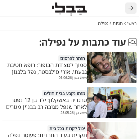
חזרה
ראשי
תגיות
נפילה
עוד כתבות על
נפילה
:
הותר לפרסום
סמוך למצודת הבופור: רופא חטיבת
גבעתי, אורי סילבסטר, נפל בלבנון
משה בשן
01.06.26
|
מותו נקבע בבית חולים
טרגדיה באשקלון: ילד בן 12 נפטר
לאחר שנפל מגובה רב בבניין מגורים
משה כץ
25.05.26
|
יכול לקרות בכל בית
תקרית בעיר החרדית: פעוטה נפלה