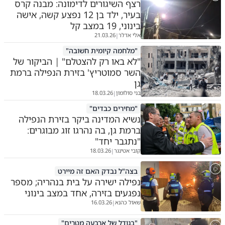
רצף השיגורים לדימונה: מבנה קרס
בעיר, ילד בן 12 נפצע קשה, אישה
בינוני, 19 במצב קל
אלי אדלר
21.03.26
|
"מלחמה קיומית חשובה"
"לא באו רק להצטלם" | הביקור של
השר סמוטריץ' בזירת הנפילה ברמת
גן
בני סולומון
18.03.26
|
"מחירים כבדים"
נשיא המדינה ביקר בזירת הנפילה
ברמת גן, בה נהרגו זוג מבוגרים:
"נתגבר יחד"
קובי אטינגר
18.03.26
|
בצה"ל נבדק האם זה מיירט
נפילה ישירה על בית בנהריה; מספר
נפגעים בזירה, אחד במצב בינוני
שאול כהנא
16.03.26
|
"בגודל של ארבעה מטרים"