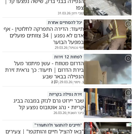
הנפילה בבני ברק, שישה נפצעו קל |
צפו
קובי רוזן
31.03.26
|
יכל להסתיים אחרת
תיעוד: הדירה התפרקה לחלוטין - אף
אדם לא נפגע | 34 צוותים פועלים
במפעל הבוער
יוסי נכטיגל
29.03.26
|
לפחות 12 זירות
הדרום מטווח - עשן מיתמר מעל
בירת הדרום | תיעוד: כך נראית זירת
הנפילה בבאר שבע
ב. ניסני
29.03.26
2
|
|
זירת נפילה בקריות
שבר יירוט גרם לנזק במבנה בביג
קריות • נהג אוטובוס נפצע קל
כיכר השבת
26.03.26
|
"חייבים להתנער ולהתעורר"
"באו להציל חיים והותקפו" | צעירים