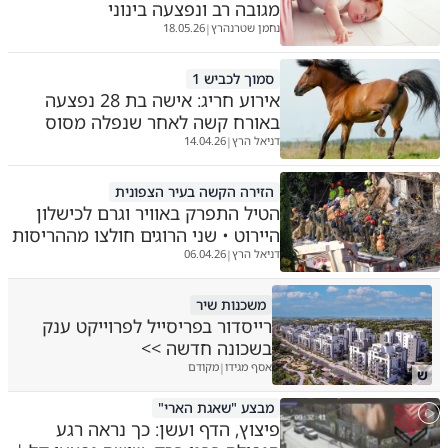
מגובה רב ונפצעה בינוני
נחמן שטרנהרץ
18.05.26
|
סמוך לכביש 1
אירוע חריג: אישה בת 28 נפצעה
באורח קשה לאחר שנפלה מסוס
דניאל הרץ
14.04.26
|
הזירה הקשה בעיר הצפונית
הטיל התפרק באוויר וגרם לכישלון
היירוט • שני הרוגים חולצו מההריסות
דניאל הרץ
06.04.26
|
משכנות שיר
רייסדור בפריסייל לפרוייקט ענק
בשכונה חדשה >>
אסף מגידו
מקודם
|
ש
מבצע "שאגת הארי"
פיצוץ, הדף ועשן: כך נראה רגע