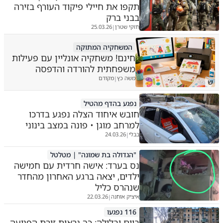
תקפו את חיילי פיקוד העורף בזירה
בבני ברק
חזקי שטרן
25.03.26
|
המשחקיה המתוקה
חינם! משחקיה אונליין עם פעילות
משפחתית להורדה והדפסה
משה כץ
מקודם
|
ש
נפגע בהדף מהטיל
חובש איחוד הצלה נפגע בדרכו
למרחב מוגן • פונה במצב בינוני
בבלי
24.03.26
|
"הגדולה בת שמונה" | מטלטל
נס בערד: אישה חרדית עם חמישה
ילדים, יצאה ברגע האחרון מהחדר
שנהרס כליל
איציק אוחנה
22.03.26
|
116 נפגעו
ביום ובלילה: כך נראית זירת הפגיעה