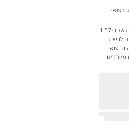
 רפואי
על פי התיאור שהופץ על ידי רשויות החוק וארגוני ההצלה, היא בגובה של כ-1.57
תה לבשה
 הרפואי
 מיוחדים