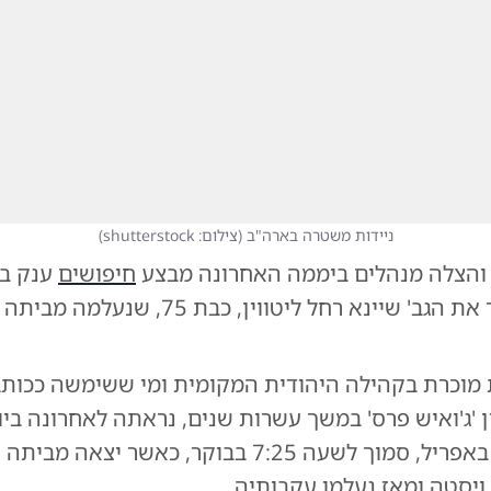
ניידות משטרה בארה"ב
(
צילום: shutterstock
)
 והצלה מנהלים ביממה האחרונה מבצע
חיפושים
ענק בל
בניסיון לאתר את הגב' שיינא רחל ליטווין, כבת 5
ות מוכרת בקהילה היהודית המקומית ומי ששימשה ככות
 'ג'ואיש פרס' במשך עשרות שנים, נראתה לאחרונה ביו
שעבר, ה-15 באפריל, סמוך לשעה 7:25 בבוקר, כאשר יצאה
ויסטה ומאז נעלמו עקבותיה.