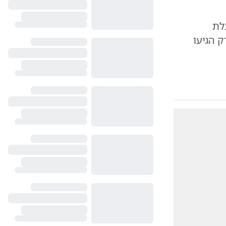
 וותיקה בת 75, הסובלת
דבים מניו יורק הגיעו