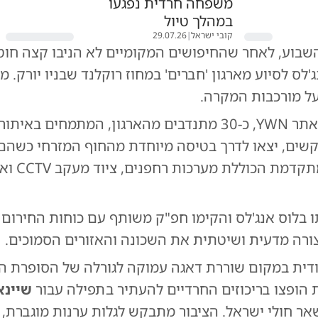
משפחה חרדית נפגעו
במהלך טיול
קובי ישראל
|
29.07.26
שבוע, לאחר שהחיפושים המקומיים לא הניבו קצה חוט,
'לס לסיוע מארגון 'חברים' במחוז רוקלנד שבניו יורק. מ
על מורכבות המקרה.
לפי הדיווח באתר YWN, כ-30 מתנדבים מהארגון, המתמחים בא
שים, יצאו לדרך בטיסה מיוחדת מהחוף המזרחי כשהם 
בטכנולוגיה מת
ו בלוס אנג'לס והקימו חפ"ק משותף עם כוחות החירום
צורה מדעית ושיטתית את השכונה והאזורים הסמוכים.
דית במקום שוררת דאגה עמוקה לגורלה של הסופרת הו
 הופצו בריכוזים החרדיים להעתיר בתפילה עבור
שיינא
שאר חולי ישראל. הציבור מתבקש לגלות ערנות מוגברת, 