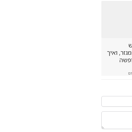
ש
זר, ואיך
ופשה
ם