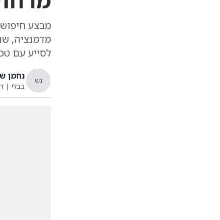
מרחוק
לסייע עם טכ
נחמן ש
נש
בבלי
|
ד'