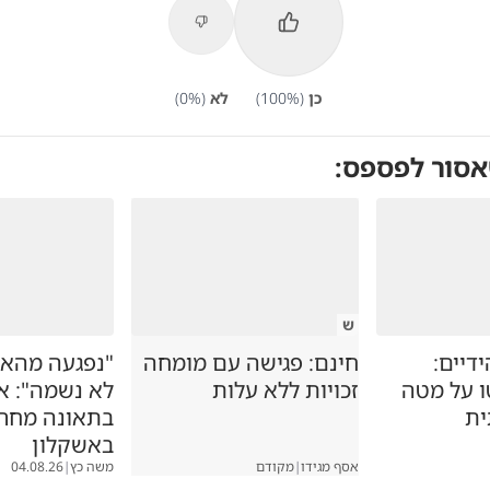
כן
(
%)
100
לא
(
%)
0
אסור לפספס:
ש
דיים:
חינם: פגישה עם מומחה
"נפגעה מהאו
ו על מטה
זכויות ללא עלות
לא נשמה": א
ית
בתאונה מחר
באשקלון
אסף מגידו
|
מקודם
משה כץ
|
04.08.26