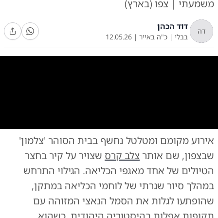
משמעתי | צפו (בארץ)
דוד הכהן
דה
בבלי
|
כ"ה באייר
|
12.05.26
0:00
/
0:45
10
10
אירוע מקומם ומטלטל נחשף בבית הסוהר 'צלמון'
צילום:
צילום: דוברות בתי הסוהר
שבצפון, שם אותר
צלב קרס
שצויר על קיר בחצר
הטיולים של אחד מאגפי הכליאה. הגילוי התרחש
במהלך סיור שגרתי של לוחמי הכליאה במתקן,
שהופתעו לגלות את הסמל הנאצי המזוהה עם
תקופות אפלות בהיסטוריה היהודית, כשהוא