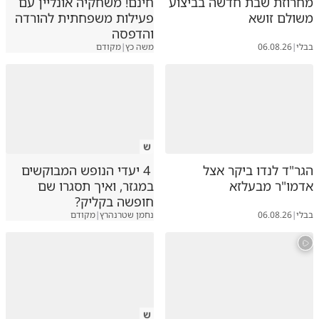
מחרוזת שבת חדשה בביצוע
חינם! משחקיה אונליין עם
משולם זושא
פעילות משפחתית להורדה
והדפסה
בבלי
|
06.08.26
משה כץ
|
מקודם
ש
הגר"ד לנדו ביקר אצל
4 יעדי הנופש המבוקשים
אדמו"ר מבעלזא
במגזר, ואיך תסגרו שם
חופשה בקליק?
בבלי
|
06.08.26
נחמן שטרנהרץ
|
מקודם
ש