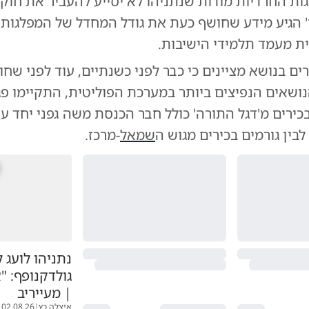
ת החרדיות מודות שנתניהו לא יסייע להעביר את חוק הג
' הגיע מידע שחושף כעת את גודל המחדל של המפלגות 
ית מעמד תלמידי הישיבות.
ים בנושא מציינים כי כבר לפני כשנתיים, עוד לפני שחו
ושאים הנפיצים ביותר במערכת הפוליטית, התקיימו פג
כירים מ'דגל התורה' כולל חבר הכנסת משה גפני יחד עם
לבין גורמים בכירים מגוש ה
שמאל
-מרכז.
נתניהו לועג ל
גולדקנופף: "
| מעייריב
איצלה כץ
|
02.08.26