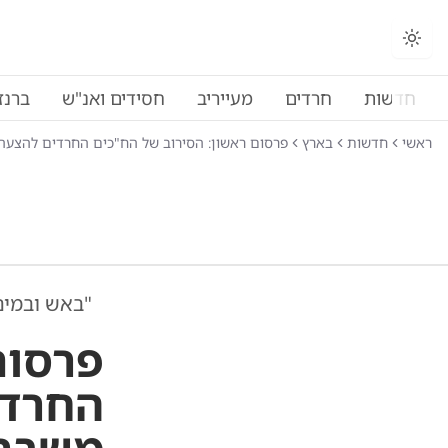
החלפת מצב תצוגה
חדשות
חרדים
מעייריב
חסידים ואנ"ש
ברנז
ראשי
חדשות
בארץ
פרסום ראשון: הסירוב של הח"כים החרדים להצעה
"באש ובמים
פרסום
החרדי