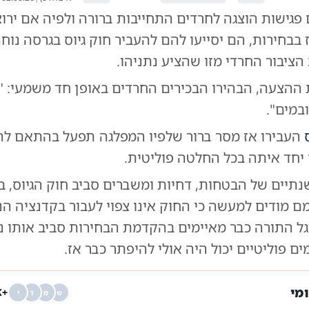
גישות הוצגה לחרדים התחייבות ברורה ולפיה אם ירוצ
בחירות, הם יסייעו להם להעביר חוק גיוס בגרסה נוחה
הציבור החרדי מזו שהציע נתניהו.
ההצעה, הבהירו הבכירים החרדים באופן חד משמעי: "
במים".
העבירו אז מסר ברור שלפיו המפלגה תפעל בהתאם לה
 יחד איתה בכל החלטה פוליטית.
נתיים של הבטחות, דחיות ומשברים סביב חוק הגיוס, ב
 מודים למעשה כי החוק אינו צפוי לעבור בקדנציה הנ
גל התורה כבר מאיימים בהקדמת הבחירות סביב אותו נ
ם פוליטיים יכול היה אולי להיפתר כבר אז.
ומי
+68K
ש
מ
ד
י