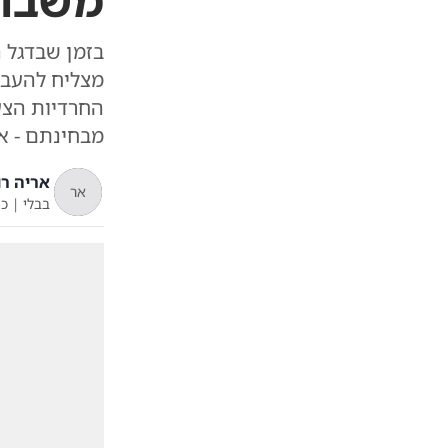
משבר 
בזמן שבדגל ה
מצליח להעביר
החרדיות הצע
מבחינתם - א
אריה רו
אר
בבלי
|
כ"