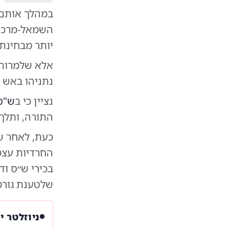
במהלך אותם פ
השמאל-מרכז ב
יותר מבחינת 
אלא שלמרות 
נתניהו באש ו
נציין כי ב
ש"ס
התורה, ותלך
כעת, לאחר ש
החרדיות עצמם
בכירי ש״ס וד
שלטענת גורמי
ניוזלטר י