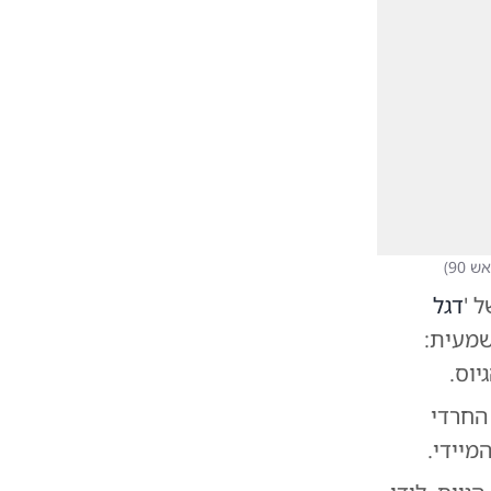
ש 90
)
 '
דגל
שמעית:
וס.
החרדי
מיידי.