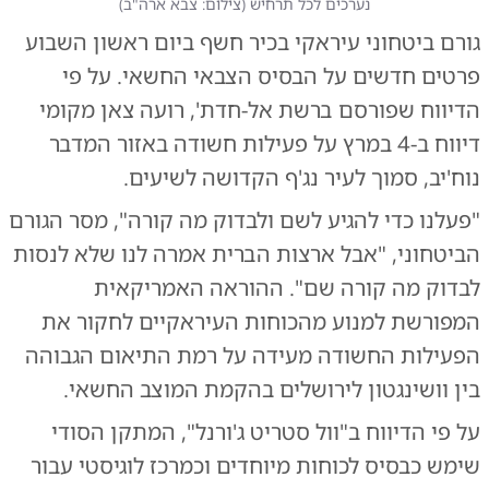
נערכים לכל תרחיש
(
צילום: צבא ארה"ב
)
גורם ביטחוני עיראקי בכיר חשף ביום ראשון השבוע
פרטים חדשים על הבסיס הצבאי החשאי. על פי
הדיווח שפורסם ברשת אל-חדת', רועה צאן מקומי
דיווח ב-4 במרץ על פעילות חשודה באזור המדבר
נוח'יב, סמוך לעיר נג'ף הקדושה לשיעים.
"פעלנו כדי להגיע לשם ולבדוק מה קורה", מסר הגורם
הביטחוני, "אבל ארצות הברית אמרה לנו שלא לנסות
לבדוק מה קורה שם". ההוראה האמריקאית
המפורשת למנוע מהכוחות העיראקיים לחקור את
הפעילות החשודה מעידה על רמת התיאום הגבוהה
בין וושינגטון לירושלים בהקמת המוצב החשאי.
על פי הדיווח ב"וול סטריט ג'ורנל", המתקן הסודי
שימש כבסיס לכוחות מיוחדים וכמרכז לוגיסטי עבור