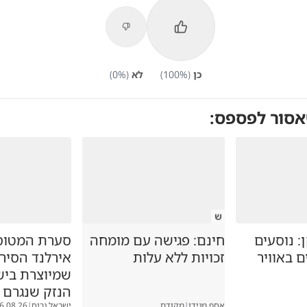
כן
(
%)
100
לא
(
%)
0
אסור לפספס:
ש
 נוסעים
חינם: פגישה עם מומחה
סערת המטוס 
ם באוויר
זכויות ללא עלות
אירלנד הסיר
שמיוצרת ביש
הנזק שנגרם
אסף מגידו
|
מקודם
ישראל גרוס
|
6.08.26