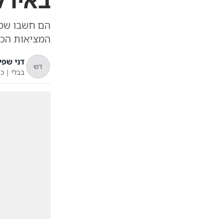
באירל
הם חשבו שמצ
המציאות הכת
דני שפי
דש
בבלי
|
כ"