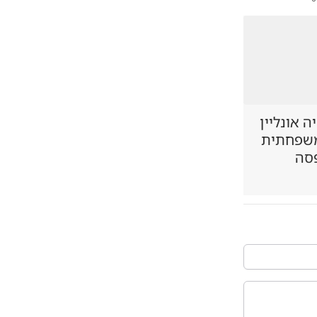
 אונליין
משפחתית
סה