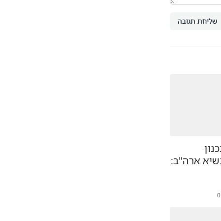
שליחת תגובה
נון
יא ארה"ב:
0