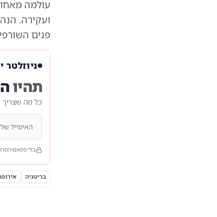
עולמה מאחור 
ועקירה. הנהג
פנים השורפי
ניוזלטר י
תהיו
הר
כל מה שצריך 
בלי ספאם
הסרה
בריטניה
אירופה