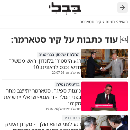
חזרה
ראשי
תגיות
קיר סטארמר
עוד כתבות על
קיר סטארמר
:
החלפת שלטון בבריטניה
רגע היסטורי בלונדון: ראש ממשלה
חדש נכנס לדאונינג 10
ישראל גרוס
20.07.26
|
בריטניה נפלה
כוננות ספיגה: סטארמר יתייצב מחר
בפני המלך - והאנטי-ישראלי יירש את
מקומו
ישראל גראדווהל
19.07.26
|
כבוד נדיר
רגע לפני שהוא הולך - מקרון העניק