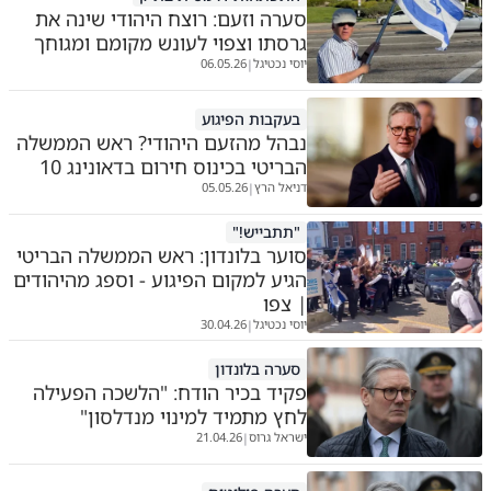
סערה וזעם: רוצח היהודי שינה את
גרסתו וצפוי לעונש מקומם ומגוחך
יוסי נכטיגל
06.05.26
|
בעקבות הפיגוע
נבהל מהזעם היהודי? ראש הממשלה
הבריטי בכינוס חירום בדאונינג 10
דניאל הרץ
05.05.26
|
"תתבייש!"
סוער בלונדון: ראש הממשלה הבריטי
הגיע למקום הפיגוע - וספג מהיהודים
| צפו
יוסי נכטיגל
30.04.26
|
סערה בלונדון
פקיד בכיר הודח: "הלשכה הפעילה
לחץ מתמיד למינוי מנדלסון"
ישראל גרוס
21.04.26
|