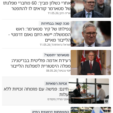
אחרי כשלון מביך: 60 מחברי מפלגתו
של סטארמר קוראים לו להתפטר
אריה רוזן
11.05.26
|
מכה קשה בבחירות
נפילתו של קיר סטארמר: ראש
הממשלה יישא היום נאום דרמטי -
הלייבור מאיים
ישראל גראדווהל
11.05.26
|
סטארמר יתפטר?
רעידת אדמה פוליטית בבריטניה:
מפלה היסטורית למפלגת הלייבור
יוסי נכטיגל
08.05.26
|
זכויות רפואיות
חינם: פגישה עם מומחה זכויות ללא
עלות
אסף מגידו
מקודם
|
ש
התפתחות דרמטית בתיק