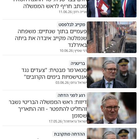
מכתב חריף לראש הממשלה
אריה רוזן
11.06.26
|
מקייב לבלפסט
פעמיים בתוך שנתיים: משפחה
שנמלטה מקייב איבדה את ביתה
באירלנד
דני שפיץ
10.06.26
|
בריטניה
סטארמר מבטיח: "צעדים נגד
אנטישמיות בימים הקרובים"
ישראל גרוס
03.06.26
|
רגע לפני הדחה
דיווח: ראש הממשלה הבריטי נשבר
והחליט להתפטר - וזה התאריך
שסומן
ישראל גראדווהל
17.05.26
|
ההדחה מתקרבת