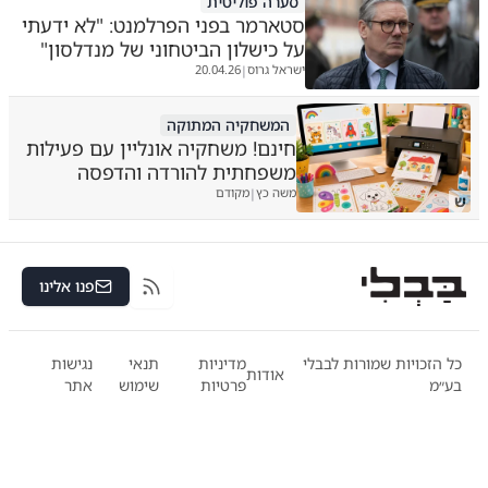
סערה פוליטית
סטארמר בפני הפרלמנט: "לא ידעתי
על כישלון הביטחוני של מנדלסון"
ישראל גרוס
20.04.26
|
המשחקיה המתוקה
חינם! משחקיה אונליין עם פעילות
משפחתית להורדה והדפסה
משה כץ
מקודם
|
ש
פנו אלינו
RSS
כל הזכויות שמורות לבבלי
מדיניות
תנאי
נגישות
אודות
בע״מ
פרטיות
שימוש
אתר