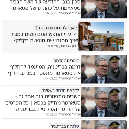
סכין בגב: ההודעה של השר הבכיר
שמאיימת על כהונתו של סטארמר
ישראל גראדווהל
16.05.26
|
לאן כולם בורחים השנה?
4 יעדי הנופש המבוקשים במגזר,
ואיך תסגרו שם חופשה בקליק?
נחמן שטרנהרץ
מקודם
|
ש
דוהרים להדחה
דרמה בבריטניה: המועמד להחליף
את סטארמר מתפטר במכתב חריף
ישראל גראדווהל
14.05.26
|
לקראת הדחה רשמית?
השרים מתפטרים בזה אחר זה -
סטארמר מחזיק בכסא | כל הפרטים
על הדרמה הפוליטית בבריטניה
ישראל גראדווהל
12.05.26
|
טלטלה בבריטניה