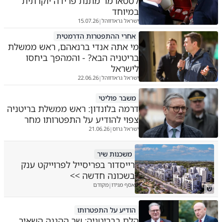
לסטארמר מתנת פרידה יוקרתית
במיוחד
ישראל גראדווהל
15.07.26
|
אחרי ההתפטרות הדרמטית
מי אתה אנדי ברנאהם, ראש ממשלת
בריטניה הבא? - והמהפך ביחסו
לישראל
ישראל גראדווהל
22.06.26
|
משבר פוליטי
דרמה בלונדון: ראש ממשלת בריטניה
צפוי להודיע על התפטרותו מחר
ישראל גרוס
21.06.26
|
משכנות שיר
רייסדור בפריסייל לפרוייקט ענק
בשכונה חדשה >>
אסף מגידו
מקודם
|
ש
הודיע על התפטרותו
הלם בבריטניה: שר ההגנה השאיר