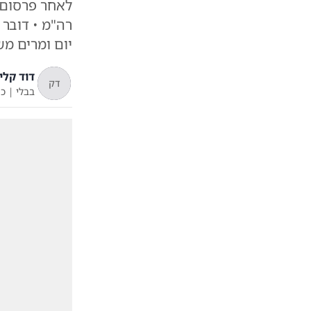
יום ומרים מש
דוד קליי
דק
בבלי
|
כ"