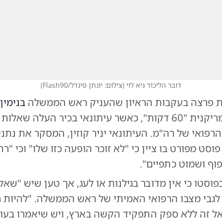
דובר הליכוד גיא לוי
(
צילום: יונתן סינדל/Flash90
)
ת פרצה בעקבות הראיון שהעניק ראש הממשלה
בנימין
לתוכנית האמריקנית "60 דקות", כאשר עיתונאי בכיר העלה שאל
הרפואי של רה"מ. העיתונאי יניר קוזין, המסקר את נתנ
וסט מפורט בו ציין כי "לא זוכר הופעה כזו שלו" וכי "ר
פוף ושמוט כתפיים".
בפוסטו כי אין מדובר בגילנות או לעג, אך טען שיש "ש
לגבי מצבו הרפואי האמיתי של ראש הממשלה. "להיות 
 זה ללא ספק התפקיד הקשה בארץ, ויש שיאמרו בעול