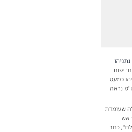
 נתניהו
ות חריפות
יהו כמעט
ה"מ נראה
אלה שעומדת
ראש
ם", כתב