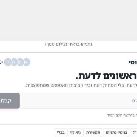
נתניהו בראיון
(
צילום מסך
)
ומי
+68K
ש
מ
ד
י
אשונים לדעת.
לדעת. בלי הסחות דעת ובלי קבוצות וואטסאפ שמתפוצצות.
קבלו 
 בלחיצה
חינם תמיד
ל
בנימין נתניהו
תקשורת
גיא לוי
בבלי