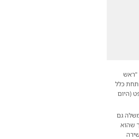
 "ראש
, ניהול מלחמה ב-7 חזיתות, תחת כלל
ט (היום
משלה גם
ך שהוא
שירה