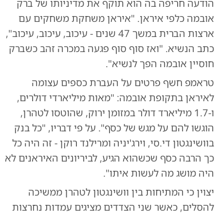
הודעה חריפה בה הוא תוקף את מדיניותו של ברק
אובמה כלפי איראן. "איראן משחקת משחקים עם
ארצות הברית במשך 47 שנים - עיכוב, עיכוב, עיכוב",
כתב הנשיא. "ואז סוף סוף פגעה במכרה זהב כשברק
חוסיין אובמה הפך לנשיא".
טראמפ חשף פרטים על העברת כספים עצומה
לאיראן בתקופת אובמה: "מאות מיליארדי דולרים,
ו-1.7 מיליארד דולר במזומן ירוק, שהוטסו לטהרן,
הוגשו להם על מגש של כסף". על פי דבריו, "כל בנק
בוושינגטון די.סי, וירג'יניה ומרילנד רוקן - זה היה כל
כך הרבה כסף שכשהוא הגיע, לביריונים האיראנים לא
היה מושג מה לעשות איתו".
יצוין כי המתיחות בין וושינגטון לטהרן ממשיכה
להסלים, כאשר שני הצדדים מציגים עמדות נחרצות