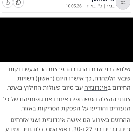
בס
בבלי
|
כ"ג באייר
|
10.05.26
0:00
/
0:39
10
10
שלושה בני אדם נהרגו בהתפרצות הר הגעש דוקונו
שבאי הלמהרה, כך אישרו היום (ראשון) רשויות
החירום ב
אינדונזיה
עם סיום פעולות החילוץ באתר.
צוותי ההצלה המשותפים איתרו את גופותיהם של כל
הנעדרים והודיעו על הפסקת הסריקות באזור.
​ההרוגים באירוע הם אישה אינדונזית ושני אזרחים
זרים, גברים בני 27 ו-30. ראש המרכז לנתונים ומידע