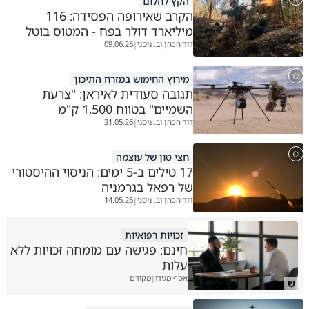
הקץ לחלום
הקרב שאירופה הפסידה: 116
מיליארד דולר בפח - המטוס בוטל
דוד הכהן וב. ניסני
09.06.26
|
מירוץ החימוש במזרח התיכון
תגובה סעודית לאיראן: "צרעת
השמיים" בטווח 1,500 ק"מ
דוד הכהן וב. ניסני
31.05.26
|
חצי טון של עוצמה
17 טילים ב-5 ימים: הניסוי ההיסטורי
של רפאל בגרמניה
דוד הכהן וב. ניסני
14.05.26
|
זכויות רפואיות
חינם: פגישה עם מומחה זכויות ללא
עלות
אסף מגידו
מקודם
|
ש