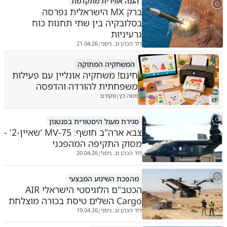
הגנה אווירית מתקדמת
ברק MX הישראלית נפרסה
בסלובקיה בין שתי תחנות כוח
גרעיניות
דוד הכהן וב. ניסני
21.04.26
|
המשחקיה המתוקה
חינם! משחקיה אונליין עם פעילות
משפחתית להורדה והדפסה
משה כץ
מקודם
|
ש
סגירת מעגל היסטורית בפנטגון
צבא ארה"ב חושף: MV-75 'שאיין-2' -
מסוק התקיפה המהפכני
דוד הכהן וב. ניסני
20.04.26
|
מהפכת השינוע המבצעי
הכטב"ם הלוגיסטי הישראלי AIR
Cargo השלים טיסת בכורה מוצלחת
דוד הכהן וב. ניסני
19.04.26
|