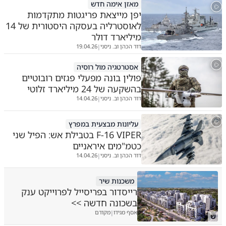
מאזן אימה חדש
יפן מייצאת פריגטות מתקדמות
לאוסטרליה בעסקה היסטורית של 14
מיליארד דולר
דוד הכהן וב. ניסני
19.04.26
|
אסטרטגיה מול רוסיה
פולין בונה מפעלי פגזים רובוטיים
בהשקעה של 24 מיליארד זלוטי
דוד הכהן וב. ניסני
14.04.26
|
עליונות מבצעית במפרץ
F-16 VIPER בטבילת אש: הפיל שני
כטמ"מים איראניים
דוד הכהן וב. ניסני
14.04.26
|
משכנות שיר
רייסדור בפריסייל לפרוייקט ענק
בשכונה חדשה >>
אסף מגידו
מקודם
|
ש