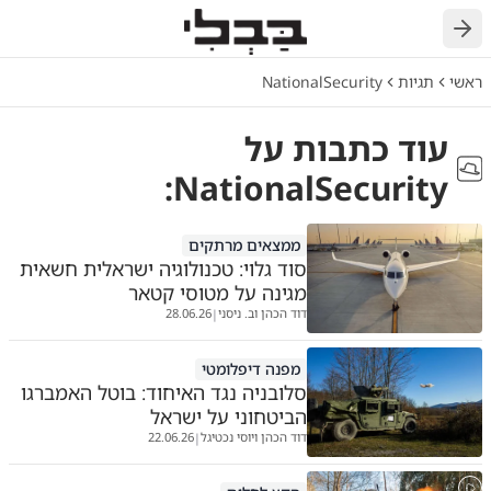
חזרה
ראשי
תגיות
NationalSecurity
עוד כתבות על
:
NationalSecurity
ממצאים מרתקים
סוד גלוי: טכנולוגיה ישראלית חשאית
מגינה על מטוסי קטאר
דוד הכהן וב. ניסני
28.06.26
|
מפנה דיפלומטי
סלובניה נגד האיחוד: בוטל האמברגו
הביטחוני על ישראל
דוד הכהן ויוסי נכטיגל
22.06.26
|