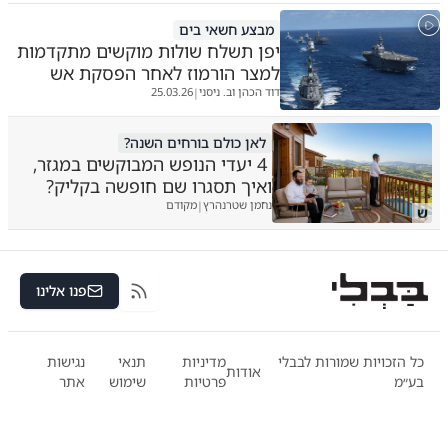
מבצע חשאי בים
יפן תשלח שולות מוקשים מתקדמות
למצר הורמוז לאחר הפסקת אש
דוד הכהן וב. ניסני
25.03.26
|
לאן כולם בורחים השנה?
4 יעדי הנופש המבוקשים במגזר,
ואיך תסגרו שם חופשה בקליק?
נחמן שטרנהרץ
מקודם
|
ש
פנו אלינו
RSS
כל הזכויות שמורות לבבלי
מדיניות
תנאי
נגישות
אודות
בע״מ
פרטיות
שימוש
אתר