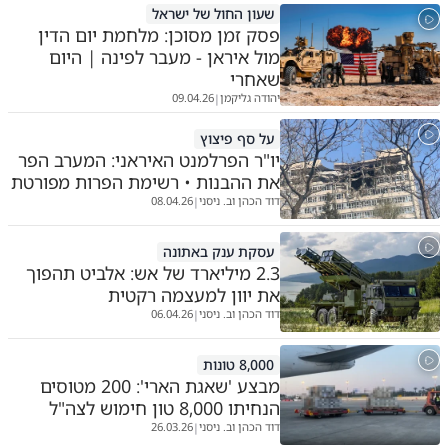
שעון החול של ישראל
פסק זמן מסוכן: מלחמת יום הדין
מול איראן - מעבר לפינה | היום
שאחרי
יהודה גליקמן
09.04.26
|
על סף פיצוץ
יו"ר הפרלמנט האיראני: המערב הפר
את ההבנות • רשימת הפרות מפורטת
דוד הכהן וב. ניסני
08.04.26
|
עסקת ענק באתונה
2.3 מיליארד של אש: אלביט תהפוך
את יוון למעצמה רקטית
דוד הכהן וב. ניסני
06.04.26
|
8,000 טונות
מבצע 'שאגת הארי': 200 מטוסים
הנחיתו 8,000 טון חימוש לצה"ל
דוד הכהן וב. ניסני
26.03.26
|