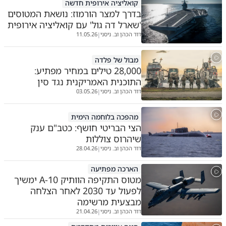
קואליציה אירופית חדשה
בדרך למצר הורמוז: נושאת המטוסים
'שארל דה גול' עם קואליציה אירופית
דוד הכהן וב. ניסני
11.05.26
|
מבול של פלדה
28,000 טילים במחיר מפתיע:
התוכנית האמריקנית נגד סין
דוד הכהן וב. ניסני
03.05.26
|
מהפכה בלוחמה הימית
הצי הבריטי חושף: כטב"ם ענק
שיהרוס צוללות
דוד הכהן וב. ניסני
28.04.26
|
הארכה מפתיעה
מטוס התקיפה הוותיק A-10 ימשיך
לפעול עד 2030 לאחר הצלחה
מבצעית מרשימה
דוד הכהן וב. ניסני
21.04.26
|