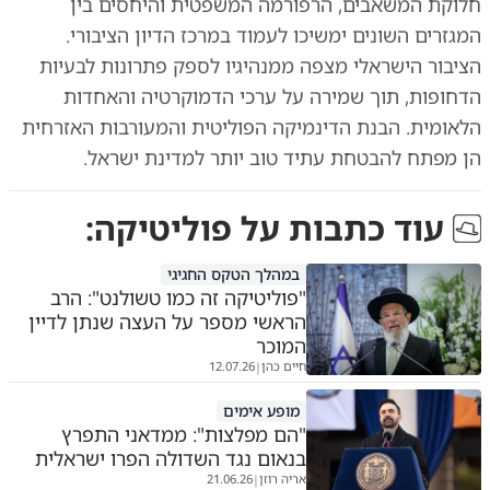
חלוקת המשאבים, הרפורמה המשפטית והיחסים בין
המגזרים השונים ימשיכו לעמוד במרכז הדיון הציבורי.
הציבור הישראלי מצפה ממנהיגיו לספק פתרונות לבעיות
הדחופות, תוך שמירה על ערכי הדמוקרטיה והאחדות
הלאומית. הבנת הדינמיקה הפוליטית והמעורבות האזרחית
הן מפתח להבטחת עתיד טוב יותר למדינת ישראל.
עוד כתבות על
פוליטיקה
:
במהלך הטקס החגיגי
"פוליטיקה זה כמו טשולנט": הרב
הראשי מספר על העצה שנתן לדיין
המוכר
חיים כהן
12.07.26
|
מופע אימים
"הם מפלצות": ממדאני התפרץ
בנאום נגד השדולה הפרו ישראלית
אריה רוזן
21.06.26
|