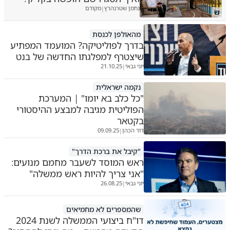
נחמן שטרנהרץ
מקודם
|
ש
מהאולפן לכנסת
בדרך לפוליטיקה? המועמד המפתיע
שיצטרף למפלגתו החדשה של בנט
יוני גבאי
21.10.25
|
נקמה ישראלית
"כל כלב בא יומו" | המערכת
הפוליטית מגיבה למבצע ההיסטורי
בקטאר
דוד הכהן
09.09.25
|
"קיבל את ברכת הדרך"
ראש המוסד לשעבר מחמם מנועים:
"אני צריך להיות ראש ממשלה"
יוני גבאי
26.08.25
|
שהמספרים לא מחמיאים
דו"ח ביצועי הממשלה לשנת 2024