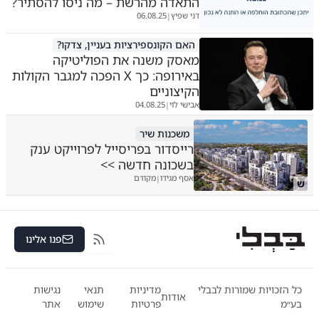
התאדה מהרשת – מה ניסו להסתיר?
דני שפיץ
06.08.25
|
האם הקונספירציות בעניין, צדקו?
מאסק משנה את הפוליטיקה
באירופה: כך X הפכה למגבר הקולות
הקיצוניים
אבישי לוי
04.08.25
|
משכנות שיר
רייסדור בפריסייל לפרוייקט ענק
בשכונה חדשה >>
אסף מגידו
מקודם
|
ש
פנו אלינו
RSS
כל הזכויות שמורות לבבלי
מדיניות
תנאי
נגישות
אודות
בע״מ
פרטיות
שימוש
אתר