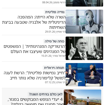
הרשי גוטמן
08.04.26
|
גווייה פוליטית
השרה שלא הייתה: המהפכה
הדיגיטלית של אלבניה שטבעה בביצת
השחיתות
דני שפיץ
29.01.26
|
כוחה של מילה
'הרטוריקה המנהיגותית' | המשפטים
של המנהיגים שעיצבו את העולם
ישראל נמדר
15.01.26
|
תנוחה ויראלית
"חייב גמישות פוליטית": הרשת לעגה
למושל קליפורניה שלא נותר חייב
דני שפיץ
07.12.25
|
לאן כולם בורחים השנה?
4 יעדי הנופש המבוקשים במגזר,
ואיך תסגרו שם חופשה בקליק?