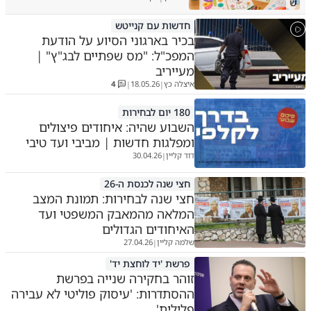
ש
חדשות עם קנייטש
בכיר בארגוני הסיוע על הודעת
המפכ"ל: "מס שפתיים לבג"ץ" |
מעייריב
איצלה כץ
18.05.26
4
|
|
180 יום לבחירות
השבוע שהיה: איחודים פיצולים
ומפלגות חדשות | מביבי ועד טיבי
דוד קליין
30.04.26
|
חצי שנה לכנסת ה-26
חצי שנה לבחירות: תמונת המצב
המלאה מהמאבק המשפטי ועד
האיחודים הגדולים
שלמה קליין
27.04.26
|
פרשת 'יד לוחצת יד'
זוהר בחקירה שנייה בפרשת
ההסתדרות: 'עיסוק פוליטי לא עבירה
פלילית'