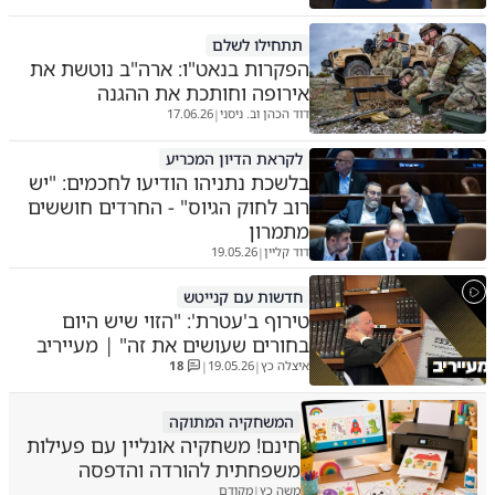
תתחילו לשלם
הפקרות בנאט"ו: ארה"ב נוטשת את
אירופה וחותכת את ההגנה
דוד הכהן וב. ניסני
17.06.26
|
לקראת הדיון המכריע
בלשכת נתניהו הודיעו לחכמים: "יש
רוב לחוק הגיוס" - החרדים חוששים
מתמרון
דוד קליין
19.05.26
|
חדשות עם קנייטש
טירוף ב'עטרת': "הזוי שיש היום
בחורים שעושים את זה" | מעייריב
איצלה כץ
19.05.26
18
|
|
המשחקיה המתוקה
חינם! משחקיה אונליין עם פעילות
משפחתית להורדה והדפסה
משה כץ
מקודם
|