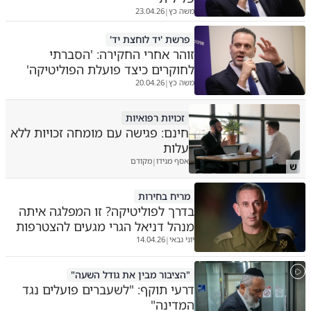
משה כץ
23.04.26
|
פרשת 'יד לוחצת יד'
זוהר אחרי החקירה: 'הסברתי
לחוקרים כיצד פועלת הפוליטיקה'
משה כץ
20.04.26
|
זכויות רפואיות
חינם: פגישה עם מומחה זכויות ללא
עלות
אסף מגידו
מקודם
|
ש
מריח בחירות
בדרך לפוליטיקה? זו המפלגה איתה
מנהל דניאל הגרי מגעים להצטרפות
יוני גבאי
14.04.26
|
"הציבור מבין את גודל השעה"
דרעי תוקף: "לשעברים פועלים נגד
המדינה"