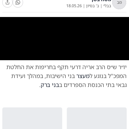
מב
בבלי
|
ב' בסיון
|
18.05.26
0:00
/
1:28
10
10
יו״ר ש״ס הרב אריה דרעי תקף בחריפות את החלטת
דברי דרעי בכנס
המפכ"ל בנוגע ל
מעצר
בני הישיבות, במהלך ועידת
גבאי בתי הכנסת הספרדים ב
בני ברק
.