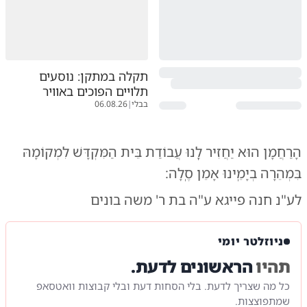
תקלה במתקן: נוסעים
תלויים הפוכים באוויר
בבלי
|
06.08.26
הָרַחֲמָן הוּא יַחֲזִיר לָֽנוּ עֲבוֹדַת בֵּית הַמִּקְדָּשׁ לִמְקוֹמָהּ
בִּמְהֵרָה בְיָמֵֽינוּ אָמֵן סֶֽלָה:
לע"נ חנה פייגא ע"ה בת ר' משה בונים
ניוזלטר יומי
תהיו
הראשונים לדעת.
כל מה שצריך לדעת. בלי הסחות דעת ובלי קבוצות וואטסאפ
שמתפוצצות.