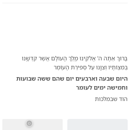
0:00
/
0:34
10
10
בָּרוּךְ אַתָּה ה' אֱלֹקֵינוּ מֶֽלֶךְ הָעוֹלָם אֲשֶׁר קִדְּשָֽׁנוּ
בְּמִצְוֹתָיו וְצִוָּֽנוּ עַל סְפירַת הָעֽוֹמֶר
היום שבעה וארבעים יום שהם ששה שבועות
וחמישה ימים לעומר
הוד שבמלכות