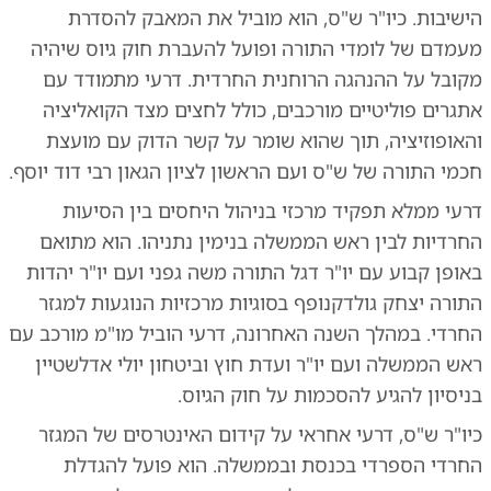
הישיבות. כיו"ר ש"ס, הוא מוביל את המאבק להסדרת
מעמדם של לומדי התורה ופועל להעברת חוק גיוס שיהיה
מקובל על ההנהגה הרוחנית החרדית. דרעי מתמודד עם
אתגרים פוליטיים מורכבים, כולל לחצים מצד הקואליציה
והאופוזיציה, תוך שהוא שומר על קשר הדוק עם מועצת
חכמי התורה של ש"ס ועם הראשון לציון הגאון רבי דוד יוסף.
דרעי ממלא תפקיד מרכזי בניהול היחסים בין הסיעות
החרדיות לבין ראש הממשלה בנימין נתניהו. הוא מתואם
באופן קבוע עם יו"ר דגל התורה משה גפני ועם יו"ר יהדות
התורה יצחק גולדקנופף בסוגיות מרכזיות הנוגעות למגזר
החרדי. במהלך השנה האחרונה, דרעי הוביל מו"מ מורכב עם
ראש הממשלה ועם יו"ר ועדת חוץ וביטחון יולי אדלשטיין
בניסיון להגיע להסכמות על חוק הגיוס.
כיו"ר ש"ס, דרעי אחראי על קידום האינטרסים של המגזר
החרדי הספרדי בכנסת ובממשלה. הוא פועל להגדלת