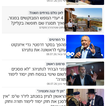
ישי כהן
09.07.26
|
לאן כולם בורחים השנה?
4 יעדי הנופש המבוקשים במגזר,
ואיך תסגרו שם חופשה בקליק?
נחמן שטרנהרץ
מקודם
|
ש
כל הפרטים
מהפך בסקר דרמטי: גדי איזנקוט
עוקף לראשונה את נתניהו
יוני גבאי
08.07.26
|
פרסום ראשון
גפני הבהיר לנתניהו: "לא מסכים
לשום שינוי בנוסח חוק יסוד לימוד
תורה"
ישי כהן
08.07.26
|
"תן לי יבנה וחכמיה"
הראשון לציון במכתב ליו"ר ש"ס: "אין
לסכן את חוק יסוד לימוד תורה וחוק