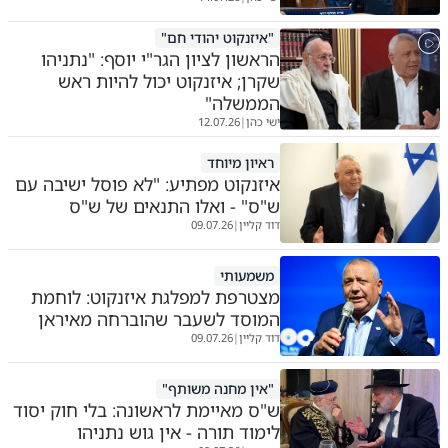
"איזנקוט יהודי חם"
הראשון לציון הגר"י יוסף: "נתניהו
שקרן; איזנקוט יכול להיות ראש
הממשלה"
ישי כהן
12.07.26
|
ראיון מיוחד
איזנקוט מפתיע: "לא פוסל ישיבה עם
ש"ס" - ואלו התנאים של ש"ס
דוד קליין
09.07.26
|
משמעותי
מצטרפת למפלגת איזנקוט: לוחמת
המוסד לשעבר שהוברחה מאיראן
דוד קליין
09.07.26
|
"אין מחנה משותף"
ש"ס מאיימת לראשונה: בלי חוק יסוד
לימוד תורה - אין גוש נתניהו