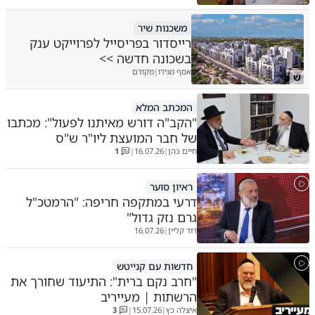
משכנות שיר
רייסדור בפריסייל לפרוייקט ענק
בשכונה חדשה >>
אסף מגידו
מקודם
|
ש
המכתב המלא
"הקב"ה דורש מאיתנו לפעול": מכתבו
של חבר המועצת ליו"ר ש"ס
חיים כהן
16.07.26
1
|
|
ראיון סוער
דרעי במתקפה חריפה: "הרמטכ"ל
גרם נזק גדול"
דוד קליין
16.07.26
|
חדשות עם קנייטש
"חרב נקם ברית": התיעוד שחורך את
הרשתות | מעייריב
איצלה כץ
15.07.26
3
|
|