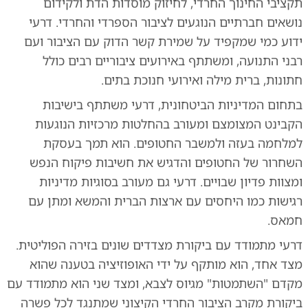
תקציבי החינוך החרדי, לחיזוק מוסדות הדת ולקידום
נושאים חברתיים הנוגעים לציבור הספרדי והחרדי. דרעי
ידוע כמי שמקפיד על שמירת קשר הדוק עם הציבור ועם
רבני התנועה, ומשתתף באירועים ציבוריים רבים כולל
חתונות, ברית מילה ואירועי חנוכת בתים.
בתחום המדיניות הביטחונית, דרעי משתתף בישיבות
הקבינט המצומצם ומעורב בהחלטות מרכזיות הנוגעות
למלחמה בעזה ולמשבר החטופים. הוא תמך בעסקת
השחרור של החטופים והדגיש את חשיבות פיקוח הנפש
ומצוות פדיון שבויים. דרעי גם מעורב בסוגיות מדיניות
רגישות כמו היחסים עם ארצות הברית והמשא ומתן עם
חמאס.
דרעי מתמודד עם ביקורת מצדדים שונים בזירה הפוליטית.
מצד אחד, הוא מותקף על ידי האופוזיציה בטענה שהוא
מקדם "השתמטות" מגיוס לצבא, ומצד שני הוא מתמודד עם
ביקורת מקרב הציבור החרדי הקיצוני שמתנגד לכל פשרה