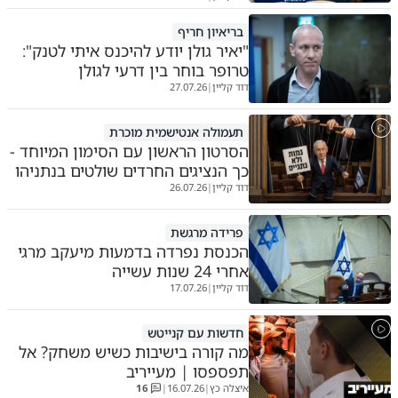
בריאיון חריף
"יאיר גולן יודע להיכנס איתי לטנק":
טרופר בוחר בין דרעי לגולן
דוד קליין
27.07.26
|
תעמולה אנטישמית מוכרת
הסרטון הראשון עם הסימון המיוחד -
כך הנציגים החרדים שולטים בנתניהו
דוד קליין
26.07.26
|
פרידה מרגשת
הכנסת נפרדה בדמעות מיעקב מרגי
אחרי 24 שנות עשייה
דוד קליין
17.07.26
|
חדשות עם קנייטש
מה קורה בישיבות כשיש משחק? אל
תפספסו | מעייריב
איצלה כץ
16.07.26
16
|
|