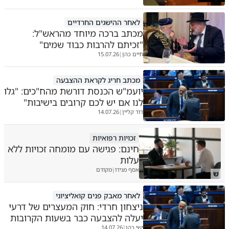
לאחר ההישגים החרדיים
מכתב ברכה מיוחד מהראש"ל:
"זכיתם להרבות כבוד שמים"
חיים כהן
15.07.26
|
מכתב חריג לקראת ההצבעה
יועמ"ש הכנסת דורשת מהח"כים: "גלו
לנו אם יש לכם קרובים בישיבות"
דוד קליין
14.07.26
|
זכויות רפואיות
חינם: פגישה עם מומחה זכויות ללא
עלות
אסף מגידו
מקודם
|
ש
לאחר מאבק פנים קואליציוני
ניצחון חרדי: חוק המעצרים של דרעי
יעלה להצבעה כבר בשעות הקרובות
ישי כהן
14.07.26
|