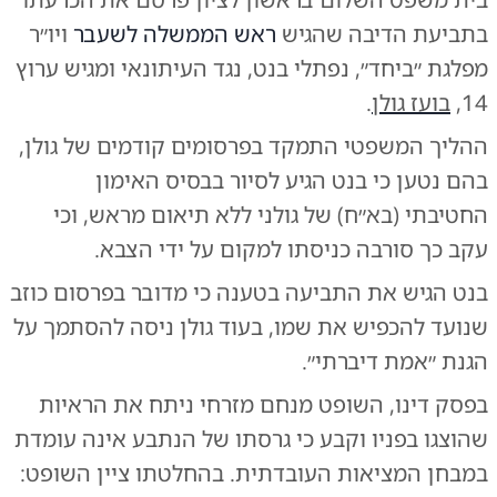
בתביעת הדיבה שהגיש
ראש הממשלה לשעבר
ויו״ר
מפלגת ״ביחד״, נפתלי בנט, נגד העיתונאי ומגיש ערוץ
14,
בועז גולן
.
ההליך המשפטי התמקד בפרסומים קודמים של גולן,
בהם נטען כי בנט הגיע לסיור בבסיס האימון
החטיבתי (בא״ח) של גולני ללא תיאום מראש, וכי
עקב כך סורבה כניסתו למקום על ידי הצבא.
בנט הגיש את התביעה בטענה כי מדובר בפרסום כוזב
שנועד להכפיש את שמו, בעוד גולן ניסה להסתמך על
הגנת ״אמת דיברתי״.
בפסק דינו, השופט מנחם מזרחי ניתח את הראיות
שהוצגו בפניו וקבע כי גרסתו של הנתבע אינה עומדת
במבחן המציאות העובדתית. בהחלטתו ציין השופט: