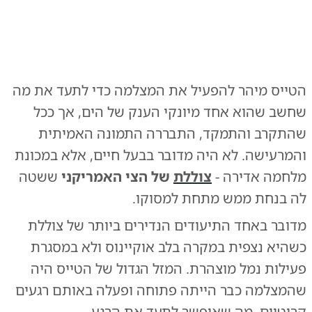
0:00
/
0:28
10
10
הטייס מיהר להפעיל את המצלמה כדי לתעד את מה
הטייס מזהה את הצללית
|
צילום:
צילום: רשתות חברתיות
שחשב שהוא אחד מיונקי הענק של הים, אך ככל
שהתקרב והתמקד, התבררה התמונה האמיתית
והמרעישה. לא היה מדובר בבעל חיים, אלא במכונת
מלחמה אדירה -
צוללת
של הצי האמריקני
ששטה
לה בנחת ממש מתחת למסוקו.
מדובר באחד התיעודים הנדירים ביותר של צוללת
כשהיא נצפית במקרה בלב אוקיינוס ולא במסגרת
פעילות נמל מוצהרת. המזל הגדול של הטייס היה
שהמצלמה כבר הייתה פתוחה ופעלה באותם רגעים
קריטיים, מה שאיפשר לתעד את הרגע.