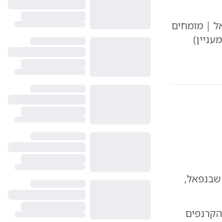
ל | מומחים
עניין)
שבנפאל,
הקרנפים