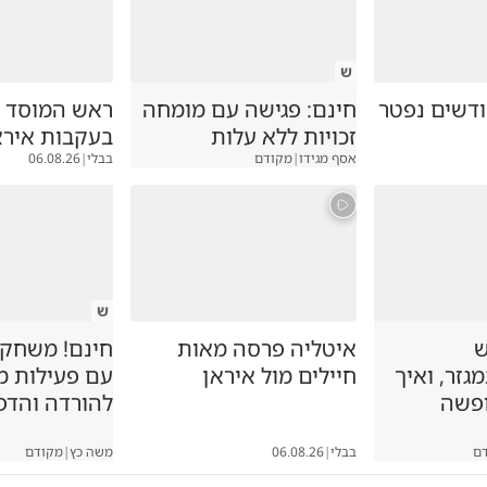
ש
ק בן 7 חודשים נפטר
חינם: פגישה עם מומחה
ראש המוסד ה
זכויות ללא עלות
בעקבות אירא
אסף מגידו
|
מקודם
בבלי
|
06.08.26
ש
ש
איטליה פרסה מאות
חינם! משחקיה
זר, ואיך
חיילים מול איראן
עם פעילות 
ופשה
להורדה והדפ
ם
בבלי
|
06.08.26
משה כץ
|
מקודם