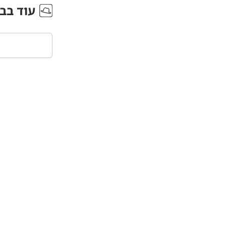
עוד ב
ב