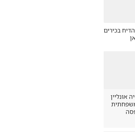
דיח בכירים
ן
 אונליין
משפחתית
סה