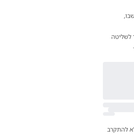
בו,
 לשליטה
א להתקרב