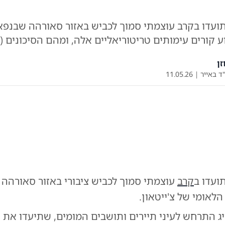
תועדו בקרב עוצמתי סמוך לכביש באזור סאורהה שבנפא
 קורים עימותים טריטוריאליים אלה, ומהם הסיכונים (מ
זן
ד באייר
|
11.05.26
0:00
/
1:16
10
10
ועדו ב
קרב
עוצמתי סמוך לכביש ציבורי באזור סאורהה 
ילום: sachintha108
קרב הקרנפים יוצא הדופן לעיני התיירים
|
צילום:
לאומי של צ'ייטאון.
ג התרחש לעיני תיירים ותושבים המומים, שתיעדו את 