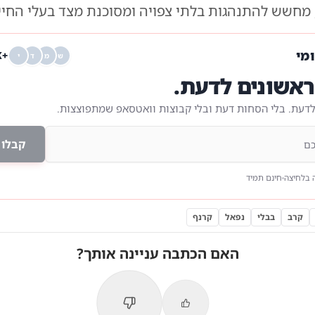
 מחשש להתנהגות בלתי צפויה ומסוכנת מצד בעלי החיי
ומי
+68K
ש
מ
ד
י
אשונים לדעת.
לדעת. בלי הסחות דעת ובלי קבוצות וואטסאפ שמתפוצצות.
קבלו 
 בלחיצה
חינם תמיד
קרב
בבלי
נפאל
קרנף
האם הכתבה עניינה אותך?