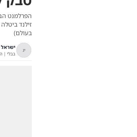
טבק ל
הפרלמנט הבר
זילנד ביטלה
בעולם)
ישראל ג
יג
בבלי
|
ה'