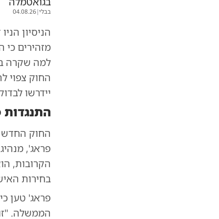
בגואטמלה
בבלי
|
04.08.26
הניסיון הניו
מזהירים כי 
למה שקרה במ
החוק צפוי ל
יידרשו לבדוק
התנגדות פ
החוק החדש זו
פראג', מנהיג
הקרובות, הו
בחירות האיש
פראג' טען כי
הממשלה. "זו