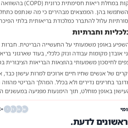
ב-47.3% ללקות במחלת ריאות חסימתית כרונית (
שתמשו בהן. הממצאים מבהירים כי מה שנתפס כתחליף
סורתיות עלול להתברר כמלכודת בריאותית בלתי הפיכה.
כליות וחברתיות
השפיע באופן משמעותי על התעשייה הבריטית. חברות
 אובדן מקומות עבודה ונזק כלכלי, בעוד שארגוני בריא
פים לחיסכון משמעותי בהוצאות הבריאות הציבורית בט
 מקרים של אנשים שחיו חיים ארוכים למרות עישון כבד, 
דובר בחריגים נדירים ולא בכלל. המהלך הבריטי מהווה נ
ישון באופן מוחלט, תוך הימנעות מפגיעה במעשנים הנ
ומי
+68K
ש
מ
ד
י
אשונים לדעת.