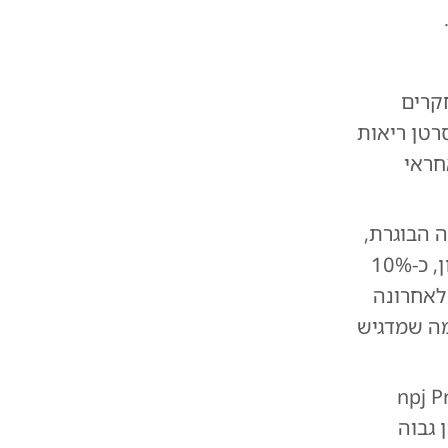
קרים
רטן ריאות
חראי
עלה מ-20% מהאוכלוסייה הבוגרת,
והעישון גורם לכ-8,000 מקרי מוות בשנה. על פי דו"ח העישון האחרון, כ-10%
לאחרונה
ון 15 סיגריות ביום, מה שמדגיש
npj Primary
 גבוה