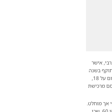
בי, אישר
תוקף בשנה
הבאה. החוק הייחודי קובע כי גיל הרכישה החוקי של טבק, העומד כיום על 18,
אדם שנולד מ-2009 ואילך ייחסם מרכישת
 אך מוחלט.
בפועל, אדם שנולד ב-2009 לא יוכל לרכוש טבק גם כשיגיע לגיל 50 או 60, שכן