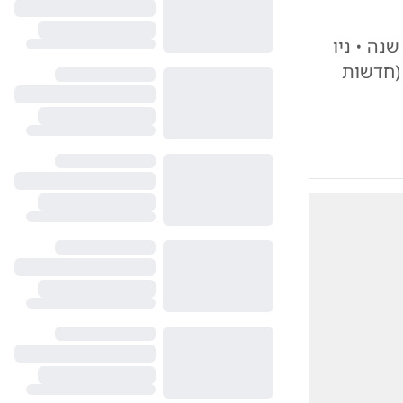
נה • ניו
 (חדשות