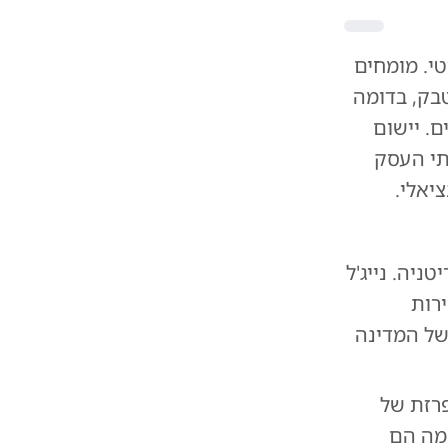
טי. מומחים
בק, בדומה
. יישום
תי העסק
יאלי.
ניה. נייג'ל
ירות
של המדינה
פרזת של
 מה הם