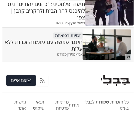
תיעוד פלסטיני: "כהנים יהודים" ניסו
להיכנס להר הבית ולהקריב קרבן |
צפו
דניאל הרץ
02.06.25
|
זכויות רפואיות
חינם: פגישה עם מומחה זכויות ללא
עלות
אסף מגידו
מקודם
|
ש
פנו אלינו
RSS
כל הזכויות שמורות לבבלי
מדיניות
תנאי
נגישות
אודות
בע״מ
פרטיות
שימוש
אתר