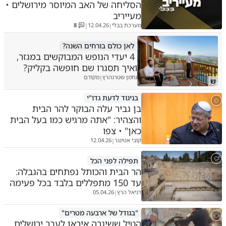
הסליחה של האב המיוסר מירושלים •
מעייריב
מערכת בבלי
12.04.26
8
|
|
לאן כולם בורחים השנה?
4 יעדי הנופש המבוקשים במגזר,
ואיך תסגרו שם חופשה בקליק?
נחמן שטרנהרץ
מקודם
|
ש
בניגוד לדעת גדו"י
בן גביר עלה הבוקר להר הבית
והצהיר: "אתה מרגיש כמו בעל הבית
כאן" • צפו
קובי אטינגר
12.04.26
|
תפילה לפני הכל
הר הבית והכותל נפתחים בהגבלה:
עד 150 מתפללים בלבד בכל פעימה
דניאל הרץ
05.04.26
|
"בגודל של ארבעה מטרים"
הטיל ששיגרה איראן לעבר ירושלים