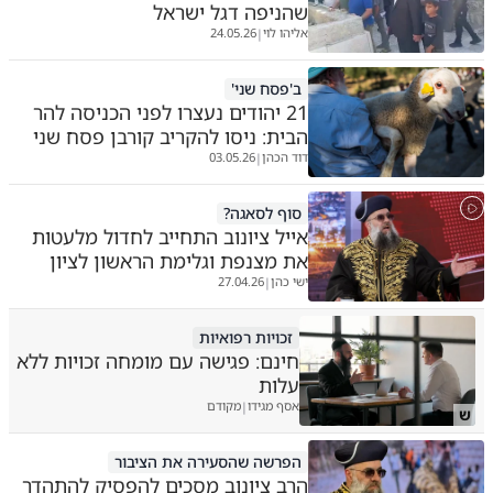
שהניפה דגל ישראל
אליהו לוי
24.05.26
|
ב'פסח שני'
21 יהודים נעצרו לפני הכניסה להר
הבית: ניסו להקריב קורבן פסח שני
דוד הכהן
03.05.26
|
סוף לסאגה?
אייל ציונוב התחייב לחדול מלעטות
את מצנפת וגלימת הראשון לציון
ישי כהן
27.04.26
|
זכויות רפואיות
חינם: פגישה עם מומחה זכויות ללא
עלות
אסף מגידו
מקודם
|
ש
הפרשה שהסעירה את הציבור
הרב ציונוב מסכים להפסיק להתהדר