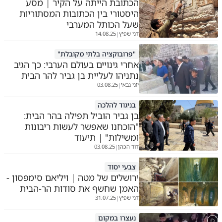
הכתובת הייתה על הקיר | מסע
היסטורי בין הכתובות המסתוריות
שעל הכותל המערבי
דני שפיץ
14.08.25
|
"פרובוקציה בלתי מקובלת"
אחרי גינויים בעולם הערבי: כך הגיב
נתניהו לעליית בן גביר להר הבית
יוני גבאי
03.08.25
|
בניגוד להלכה
בן גביר הוביל תפילה בהר הבית:
"הוכחנו שאפשר לעשות ריבונות
ומשילות" | תיעוד
דוד הכהן
03.08.25
|
צבעי יסוד
ירושלים של מטה | ויליאם סימפסון -
האמן שחשף את סודות הר-הבית
דני שפיץ
31.07.25
|
נעצרו במקום