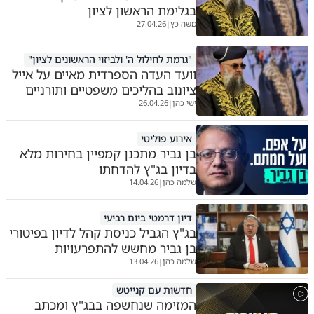
בגלימת הראשון לציון
משה כץ
27.04.26
|
"גרמת לחילול ה' ולביזוי הראשונים לציון"
וועד העדה הספרדית מאיים על אייל
ציונוב בהליכים משפטיים ותורניים
ישי כהן
26.04.26
|
אירוע פוליטי
בן גביר מתכנן קמפיין בחירות מלא
בדיון בג"ץ להדחתו
שלמה כהן
14.04.26
|
דיון דרמטי ביום רביעי
בג"ץ הגביל כניסת קהל לדיון בפיטורי
בן גביר מחשש להתפרעויות
שלמה כהן
13.04.26
|
חדשות עם קנייטש
המזימה שנחשפה בבג"ץ ומכתב