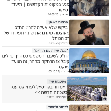
פגע במקומות הקדושים | תיעוד
וסיקור
קובי רוזן
16.03.26
|
פרסום ראשון
"ביקש שלא אעלה להר": הח"כ
מעוצמה מקדם את שינוי תפקידו של
רב הכותל
ארי כהן
23.10.25
|
"בגלל שירה עם תיירים"
הח"כ לשעבר המשמש כמדריך טיולים
קיבל צו הרחקה מההר, זה הצעד
שנקט
ארי כהן
05.10.25
|
משכנות שיר
רייסדור בפריסייל לפרוייקט ענק
בשכונה חדשה >>
אסף מגידו
מקודם
|
ש
לכתוב ולמחוק