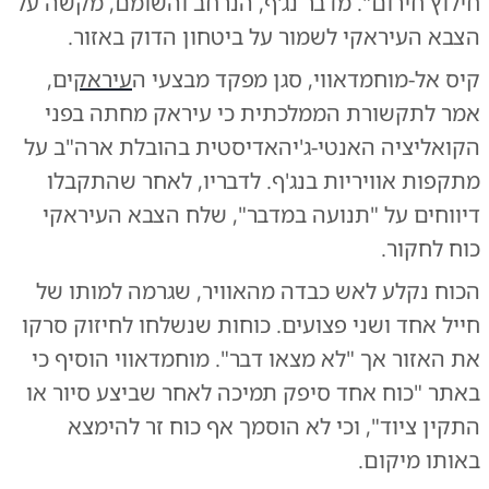
חילוץ חירום". מדבר נג'ף, הנרחב והשומם, מקשה על
הצבא העיראקי לשמור על ביטחון הדוק באזור.
קיס אל-מוחמדאווי, סגן מפקד מבצעי ה
עיראק
ים,
אמר לתקשורת הממלכתית כי עיראק מחתה בפני
הקואליציה האנטי-ג'יהאדיסטית בהובלת ארה"ב על
מתקפות אוויריות בנג'ף. לדבריו, לאחר שהתקבלו
דיווחים על "תנועה במדבר", שלח הצבא העיראקי
כוח לחקור.
הכוח נקלע לאש כבדה מהאוויר, שגרמה למותו של
חייל אחד ושני פצועים. כוחות שנשלחו לחיזוק סרקו
את האזור אך "לא מצאו דבר". מוחמדאווי הוסיף כי
באתר "כוח אחד סיפק תמיכה לאחר שביצע סיור או
התקין ציוד", וכי לא הוסמך אף כוח זר להימצא
באותו מיקום.