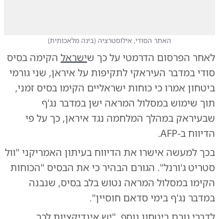
האתר הסודי, אילוסטרציה
(
בינה מלאכותית
)
לאחר הפרסום הדרמטי על כך ש
ישראל
הקימה בסיס
סודי במדבר העיראקי
לתקיפות על איראן, שני גורמי
ביטחון אמרו כי כוחות ישראליים הקימו בסיס זמני,
תוך שימוש במסלול המראה ישן במדבר נג'ף
שבעיראק במהלך המלחמה נגד איראן, כך על פי
הדיווח ב-AFP.
בכך למעשה אישרו את הדיווח בעיתון האמריקני "וול
סטריט ג'ורנל". הגורם הבהיר כי את הבסיס "הכוחות
הקימו במסלול המראה נטוש בלב בסיס, שנבנה
במדבר נג'ף בימי סדאם חוסיין".
לדברי גורם ביטחון נוסף, "יש אינדיקציות לכך