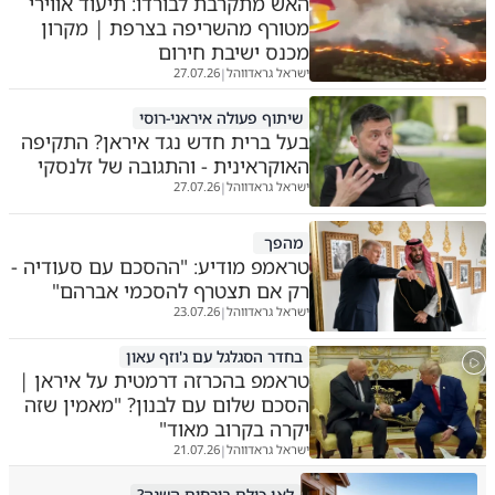
האש מתקרבת לבורדו: תיעוד אווירי
מטורף מהשריפה בצרפת | מקרון
מכנס ישיבת חירום
ישראל גראדווהל
27.07.26
|
שיתוף פעולה איראני-רוסי
בעל ברית חדש נגד איראן? התקיפה
האוקראינית - והתגובה של זלנסקי
ישראל גראדווהל
27.07.26
|
מהפך
טראמפ מודיע: "ההסכם עם סעודיה -
רק אם תצטרף להסכמי אברהם"
ישראל גראדווהל
23.07.26
|
בחדר הסגלגל עם ג'וזף עאון
טראמפ בהכרזה דרמטית על איראן |
הסכם שלום עם לבנון? "מאמין שזה
יקרה בקרוב מאוד"
ישראל גראדווהל
21.07.26
|
לאן כולם בורחים השנה?