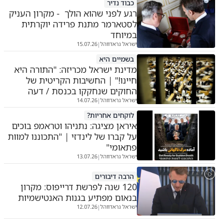
כבוד נדיר
רגע לפני שהוא הולך - מקרון העניק
לסטארמר מתנת פרידה יוקרתית
במיוחד
ישראל גראדווהל
15.07.26
|
בשמיים היא
מדינת ישראל מכריזה: "התורה היא
חיינו!" | החשיבות הקריטית של
החוקים שנחקקו בכנסת / דעה
ישראל גראדווהל
14.07.26
|
לוקחים אחריות?
איראן מציגה: נתניהו וטראמפ בוכים
על קברו של לינדזי | "התכוננו למוות
פתאומי"
ישראל גראדווהל
13.07.26
|
הרבה דיבורים
120 שנה לפרשת דרייפוס: מקרון
בנאום מפתיע בגנות האנטישמיות
ישראל גראדווהל
12.07.26
|