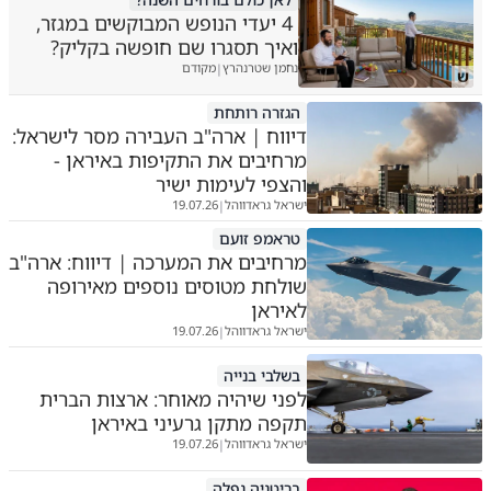
4 יעדי הנופש המבוקשים במגזר,
ואיך תסגרו שם חופשה בקליק?
נחמן שטרנהרץ
מקודם
|
ש
הגזרה רותחת
דיווח | ארה"ב העבירה מסר לישראל:
מרחיבים את התקיפות באיראן -
והצפי לעימות ישיר
ישראל גראדווהל
19.07.26
|
טראמפ זועם
מרחיבים את המערכה | דיווח: ארה"ב
שולחת מטוסים נוספים מאירופה
לאיראן
ישראל גראדווהל
19.07.26
|
בשלבי בנייה
לפני שיהיה מאוחר: ארצות הברית
תקפה מתקן גרעיני באיראן
ישראל גראדווהל
19.07.26
|
בריטניה נפלה