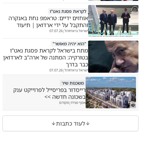
לקראת פסגת נאט"ו
אוחזים ידיים: טראמפ נחת באנקרה
והתקבל על ידי ארדואן | תיעוד
ישראל גראדווהל
07.07.26
|
"הוא יהיה מאושר"
מתח בישראל לקראת פסגת נאט"ו
בטורקיה: המתנה של ארה"ב לארדואן
כבר בדרך
ישראל גראדווהל
07.07.26
|
משכנות שיר
רייסדור בפריסייל לפרוייקט ענק
בשכונה חדשה >>
אסף מגידו
מקודם
|
ש
לעוד כתבות