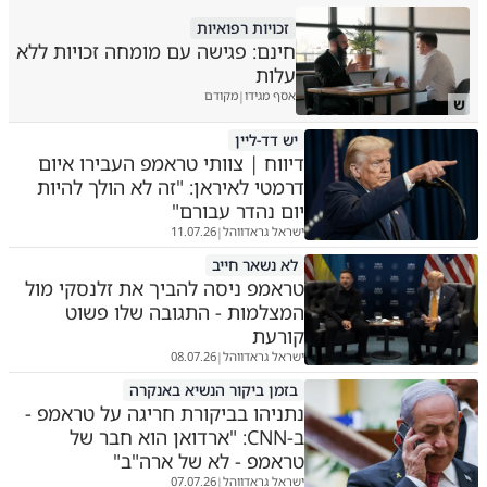
זכויות רפואיות
חינם: פגישה עם מומחה זכויות ללא
עלות
אסף מגידו
מקודם
|
ש
יש דד-ליין
דיווח | צוותי טראמפ העבירו איום
דרמטי לאיראן: "זה לא הולך להיות
יום נהדר עבורם"
ישראל גראדווהל
11.07.26
|
לא נשאר חייב
טראמפ ניסה להביך את זלנסקי מול
המצלמות - התגובה שלו פשוט
קורעת
ישראל גראדווהל
08.07.26
|
בזמן ביקור הנשיא באנקרה
נתניהו בביקורת חריגה על טראמפ -
ב-CNN: "ארדואן הוא חבר של
טראמפ - לא של ארה"ב"
ישראל גראדווהל
07.07.26
|