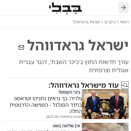
חזרה
ראשי
כתבים
ישראל גראדווהל
ישראל גראדווהל
עורך חדשות החוץ ב'כיכר השבת', דובר עברית
אנגלית וצרפתית
עוד מ
ישראל גראדווהל
:
ביבי הקוסם?
גלריה: כך נראים נתניהו וטראמפ
בחדר הסגלגל - הפגישה הדרמטית
החלה
ישראל גראדווהל
28.07.26
|
אין שליטה באש