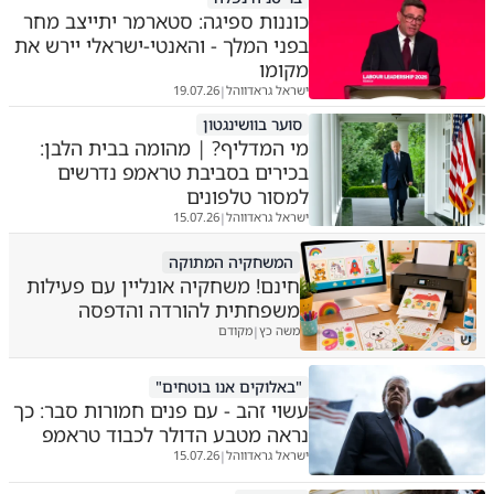
כוננות ספיגה: סטארמר יתייצב מחר
בפני המלך - והאנטי-ישראלי יירש את
מקומו
ישראל גראדווהל
19.07.26
|
סוער בוושינגטון
מי המדליף? | מהומה בבית הלבן:
בכירים בסביבת טראמפ נדרשים
למסור טלפונים
ישראל גראדווהל
15.07.26
|
המשחקיה המתוקה
חינם! משחקיה אונליין עם פעילות
משפחתית להורדה והדפסה
משה כץ
מקודם
|
ש
"באלוקים אנו בוטחים"
עשוי זהב - עם פנים חמורות סבר: כך
נראה מטבע הדולר לכבוד טראמפ
ישראל גראדווהל
15.07.26
|