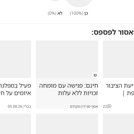
כן
(
%)
100
לא
(
%)
0
אסור לפספס:
ש
עת הציבור
חינם: פגישה עם מומחה
פעיל במפלגת
ת |
זכויות ללא עלות
איומים על חי
22
אסף מגידו
|
מקודם
בבלי
|
05.08.26