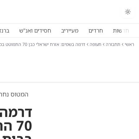
חדשות
חרדים
מעייריב
חסידים ואנ"ש
ברנז
ראשי
תחבורה
תעופה
דרמה בשמים: אזרח ישראלי כבן 70 התמוטט במהלך טיסה ומת בבית החולים
המטוס נחת
דרמה 
70 