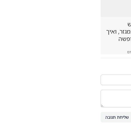
ש
זר, ואיך
ופשה
ם
שליחת תגובה