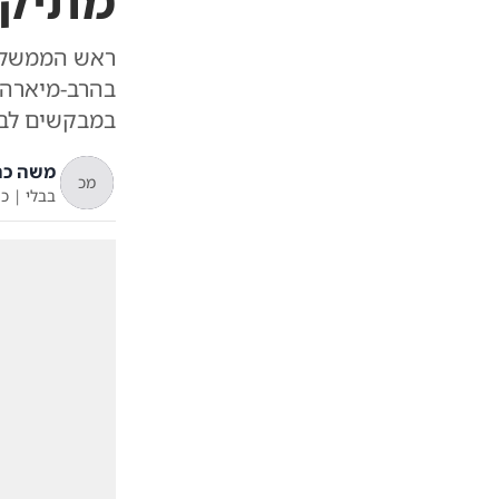
מתיק 
ראש הממשלה 
בהרב-מיארה 
במבקשים לבט
משה כה
מכ
בבלי
|
כ"