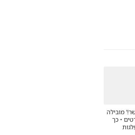
ר!' מובילה
ים • כך
לגות