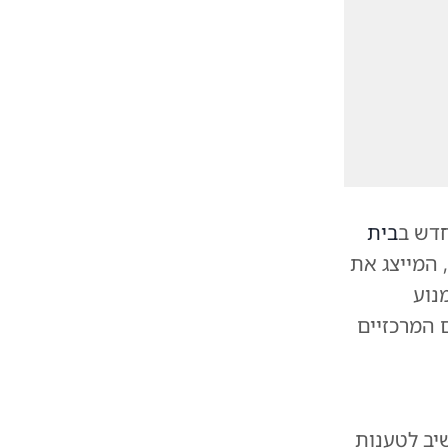
חדש ב
בית
 המייצג את
נוע
המרכזיים
שיב לטענות