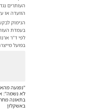
העותרים נגד 
הוועדה או על
הנימוק לבקש
בעמדת העותרי
לפי ד"ר ארנ
בפועל מייצרת
"נפגעה מהאו
לא נשמה": א
בתאונה מחר
באשקלון