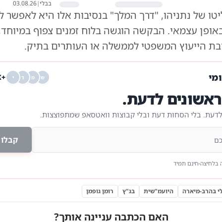
בבלי
|
03.08.26
ו של נתניהו, "דרך המלך" בנסיבות אלו היא לאפשר לו
ופן עצמאי. הבקשה הוגשה בלוח זמנים צפוף במיוחד,
ת הייעוץ המשפטי לממשלה או העותרים בתיק.
ומי
+68K
ש
מ
ד
י
אשונים לדעת.
לדעת. בלי הסחות דעת ובלי קבוצות וואטסאפ שמתפוצצות.
קבלו 
 בלחיצה
חינם תמיד
י בהרב-מיארה
היועמ"שית
בג"ץ
רומן גופמן
האם הכתבה עניינה אותך?