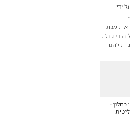
ל ידי
יא תומכת
ה דיונית".
גדת להם
 כחלון -
יטית