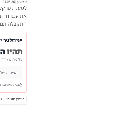
משה כץ
|
04.08.26
לטענת פרקליט
את עמדתה בא
התקבלה תגוב
ניוזלטר י
תהיו
הר
כל מה שצריך 
בלי ספאם
הסרה
בנימין נתניהו
גל