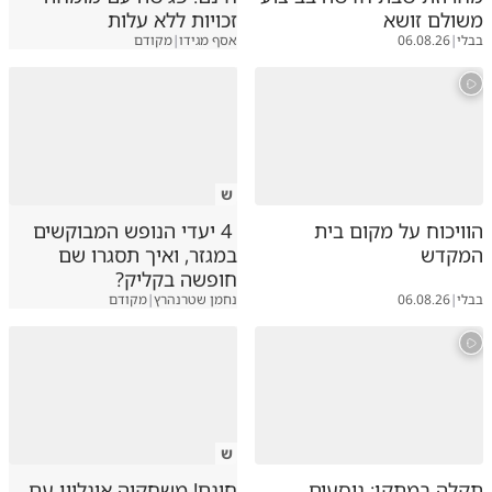
משולם זושא
זכויות ללא עלות
בבלי
|
06.08.26
אסף מגידו
|
מקודם
ש
הוויכוח על מקום בית
4 יעדי הנופש המבוקשים
המקדש
במגזר, ואיך תסגרו שם
חופשה בקליק?
בבלי
|
06.08.26
נחמן שטרנהרץ
|
מקודם
ש
תקלה במתקן: נוסעים
חינם! משחקיה אונליין עם