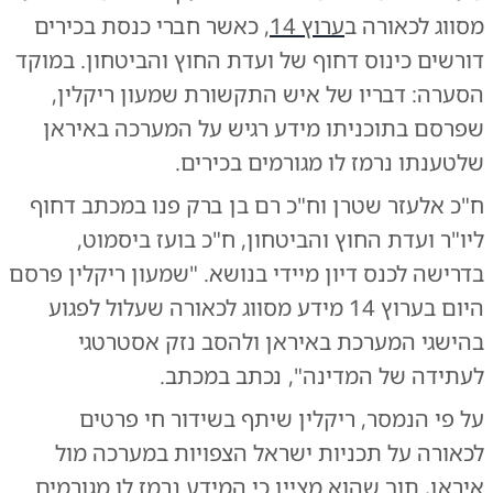
מסווג לכאורה ב
ערוץ 14
, כאשר חברי כנסת בכירים
דורשים כינוס דחוף של ועדת החוץ והביטחון. במוקד
הסערה: דבריו של איש התקשורת שמעון ריקלין,
שפרסם בתוכניתו מידע רגיש על המערכה באיראן
שלטענתו נרמז לו מגורמים בכירים.
ח"כ אלעזר שטרן וח"כ רם בן ברק פנו במכתב דחוף
ליו"ר ועדת החוץ והביטחון, ח"כ בועז ביסמוט,
בדרישה לכנס דיון מיידי בנושא. "שמעון ריקלין פרסם
היום בערוץ 14 מידע מסווג לכאורה שעלול לפגוע
בהישגי המערכת באיראן ולהסב נזק אסטרטגי
לעתידה של המדינה", נכתב במכתב.
על פי הנמסר, ריקלין שיתף בשידור חי פרטים
לכאורה על תכניות ישראל הצפויות במערכה מול
איראן, תוך שהוא מציין כי המידע נרמז לו מגורמים