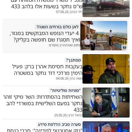
ש"ס נחקר בשעות אלו בלהב 433
דוד הכהן
07.06.26
|
לאן כולם בורחים השנה?
4 יעדי הנופש המבוקשים במגזר,
ואיך תסגרו שם חופשה בקליק?
נחמן שטרנהרץ
מקודם
|
ש
מסתבך?
בעקבות חסימת אהרן ברק: פעיל
הימין מרדכי דוד נחקר במשטרה
משה כהן
04.06.26
|
"סוגיות פוליטיות"
השחיתות בהסתדרות: השר מיקי זוהר
נחקר בפעם השלישית במשרדי להב
433
דניאל הרץ
25.05.26
|
סערה סביב הדלפת מידע
"נזק אסטרטגי למדינה": חברי כנסת