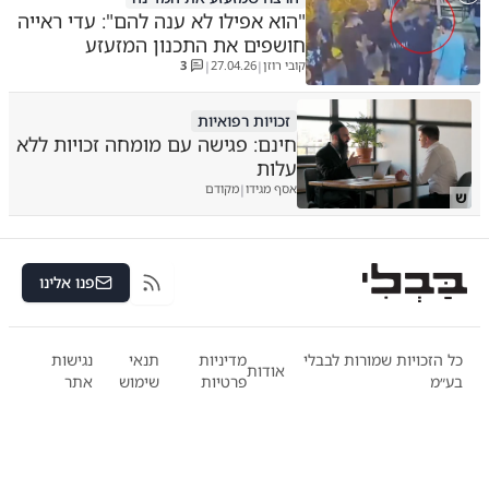
"הוא אפילו לא ענה להם": עדי ראייה
חושפים את התכנון המזעזע
קובי רוזן
27.04.26
3
|
|
זכויות רפואיות
חינם: פגישה עם מומחה זכויות ללא
עלות
אסף מגידו
מקודם
|
ש
פנו אלינו
RSS
כל הזכויות שמורות לבבלי
מדיניות
תנאי
נגישות
אודות
בע״מ
פרטיות
שימוש
אתר