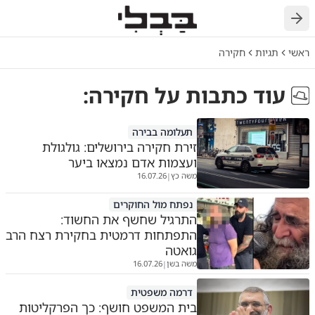
חזרה
ראשי
תגיות
חקירה
עוד כתבות על
חקירה
:
תעלומה בבירה
זירת חקירה בירושלים: גולגולת
ועצמות אדם נמצאו ביער
משה כץ
16.07.26
|
נפתח מול החוקרים
התרגיל שחשף את החשוד:
התפתחות דרמטית בחקירת רצח הרב
גואטה
משה בשן
16.07.26
|
דרמה משפטית
בית המשפט חושף: כך הפרקליטות