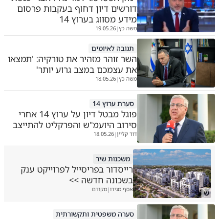
דורשים דיון דחוף בעקבות פרסום
מידע מסווג בערוץ 14
משה כץ
19.05.26
|
תגובה לאיומים
השר זוהר מזהיר את טורקיה: 'תמצאו
את עצמכם במצב גרוע יותר'
משה כץ
18.05.26
|
סערת ערוץ 14
פוגל מבטל דיון על ערוץ 14 אחרי
סירוב היועמ"ש והפרקליט להתייצב
דוד קליין
18.05.26
|
משכנות שיר
רייסדור בפריסייל לפרוייקט ענק
בשכונה חדשה >>
אסף מגידו
מקודם
|
ש
סערה משפטית ותקשורתית