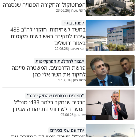
הפרוטוקול והחקירה הסמויה שנסגרה
חזקי שטרן
23.06.26
|
לפנות בוקר
בחשד לשחיתות: חוקרי לה"ב 433
עיכבו לחקירה ראש רשות מקומית
באזור ירושלים
קובי אטינגר
22.06.26
|
יעבור להחלטת הפרקליטות
פרשת הדרכונים: המשטרה סיימה
לחקור את השר אלי כהן
משה כהן
17.06.26
|
"סמוכים ובטוחים שהתיק ייסגר"
הבכיר שנחקר בלהב 433: מנכ"ל
המשרד לשירותי דת יהודה אבידן
ישי כהן
07.06.26
|
יחד עם שני בכירים
מנכ"ל משרד ממשלה המזוהה עם