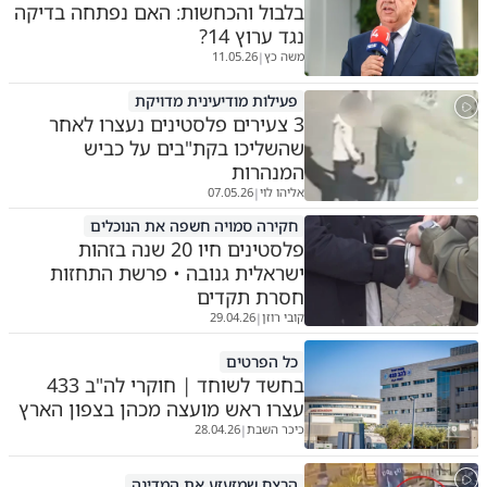
בלבול והכחשות: האם נפתחה בדיקה
נגד ערוץ 14?
משה כץ
11.05.26
|
פעילות מודיעינית מדויקת
3 צעירים פלסטינים נעצרו לאחר
שהשליכו בקת"בים על כביש
המנהרות
אליהו לוי
07.05.26
|
חקירה סמויה חשפה את הנוכלים
פלסטינים חיו 20 שנה בזהות
ישראלית גנובה • פרשת התחזות
חסרת תקדים
קובי רוזן
29.04.26
|
כל הפרטים
בחשד לשוחד | חוקרי לה"ב 433
עצרו ראש מועצה מכהן בצפון הארץ
כיכר השבת
28.04.26
|
הרצח שמזעזע את המדינה