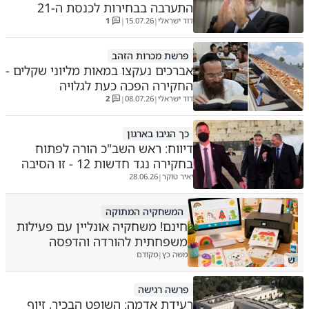
התערבה בבחירות לכנסת ה-21
דוד ישראלי
15.07.26
1
|
|
פרשת מכרות הזהב
אברכים נעקצו במאות מליוני שקלים -
החקירה הפכה כעת לגלויה
דוד ישראלי
08.07.26
2
|
|
כך הגיבו בארגון
דיווח: ראש השב"כ הורה לפתוח
בחקירה נגד חדשות 12 - זו הסיבה
יאיר טוקר
28.06.26
|
המשחקיה המתוקה
חינם! משחקיה אונליין עם פעילות
משפחתית להורדה והדפסה
משה כץ
מקודם
|
ש
פרשה רגישה
רעידת אדמה: השופט הבכיר, זיוף