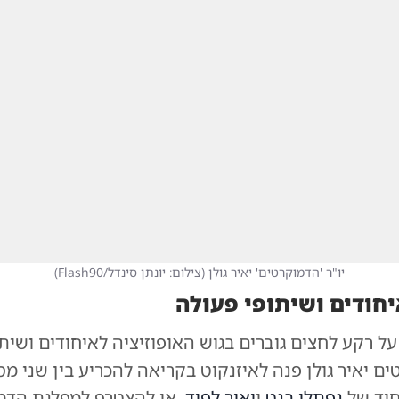
יו"ר 'הדמוקרטים' יאיר גולן
(
צילום: יונתן סינדל/Flash90
)
חודים ושיתופי פעולה
ל רקע לחצים גוברים בגוש האופוזיציה לאיחודים ושיתו
ים יאיר גולן פנה לאיזנקוט בקריאה להכריע בין שני מס
חוד של
נפתלי בנט
ו
יאיר לפיד
, או להצטרף למפלגת הדמ