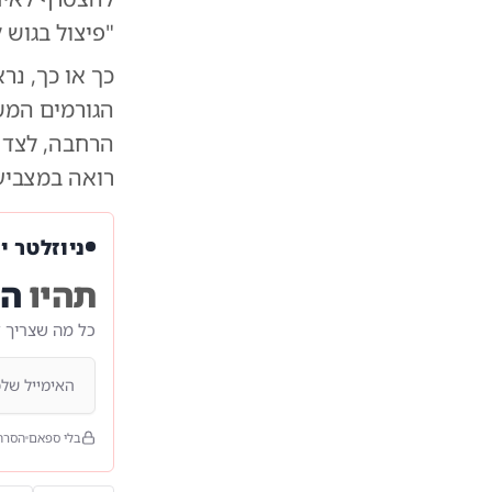
"פיצול בגוש 
כך או כך, נ
הגורמים המשפ
הרחבה, לצד 
רואה במצביע
ניוזלטר י
תהיו
הר
כל מה שצריך 
בלי ספאם
הסרה