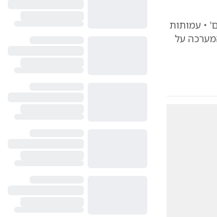
' • עמותות
המערכה על