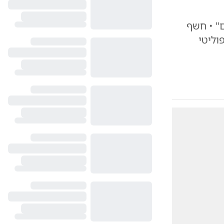
רניום" • חשף
וליטי