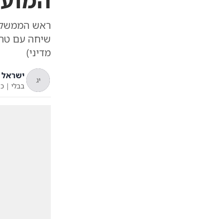
המועש
שיחה עם טרא
מדיני)
ישראל ג
יג
בבלי
|
כ"