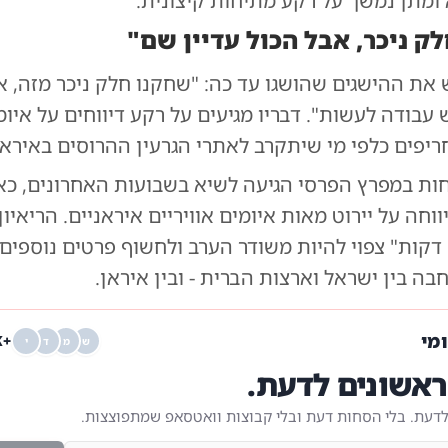
מתן נמשך על רקע מתיחות קיצונית.
ק ניכר, אבל הכול עדיין שם"
 את ההישגים שהושגו עד כה: "שחקנו חלק ניכר מזה, א
ש עבודה לעשות". דבריו מגיעים על רקע דיווחים על איומ
יפים כלפי מי שיתקרב לאתרי הגרעין ההרוסים באיראן
חות במפרץ הפרסי הגיעה לשיא בשבועות האחרונים, כא
ווחה על יירוט מאות איומים אוויריים איראניים. הריאיו
לתוכנית "60 דקות" צפוי להיות משודר הערב ולחשוף פרטים נוספים
 בין ישראל וארצות הברית - ובין איראן.
ומי
+68K
ש
מ
ד
י
אשונים לדעת.
לדעת. בלי הסחות דעת ובלי קבוצות וואטסאפ שמתפוצצות.