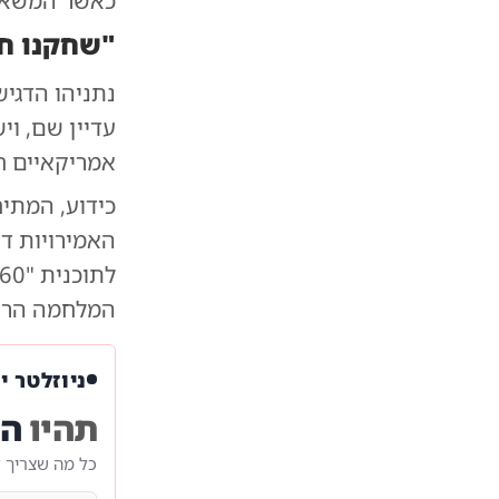
כאשר המשא ו
"שחקנו חל
נתניהו הדגיש
עדיין שם, וי
אמריקאיים חר
כידוע, המתי
האמירויות די
המלחמה הרחבה
ניוזלטר י
תהיו
הר
כל מה שצריך 