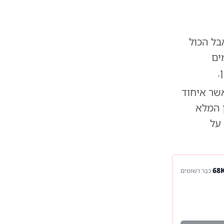
בל הכול
ים
.
שר איחוד
ן המלא
 על
כבר רשומים