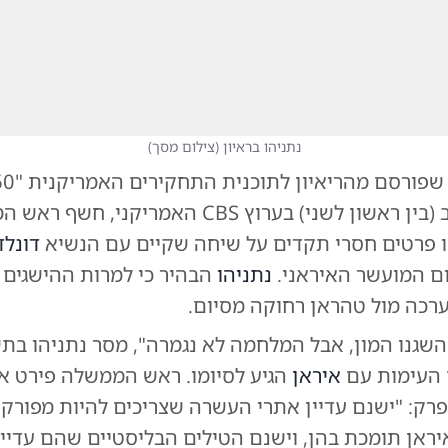
נתניהו בראיון
(
צילום מסך
)
שישודר הערב (בין ראשון לשני) בערוץ CBS האמריקני, 
הו פרטים חסרי תקדים על שיחה שקיים עם הנשיא
דונל
ום המועשר האיראני.
נתניהו
הבהיר כי למרות ההישגים 
ערכה מול טהראן רחוקה מסיום.
השגנו המון, אבל המלחמה לא נגמרה", מסר נתניהו בת
העימות עם
איראן
הגיע לסיומו. ראש הממשלה פירט א
רק: "ישנם עדיין אתרי העשרה שצריכים להיות מפורקים
ראן תומכת בהן, וישנם הטילים הבליסטיים שהם עדיין