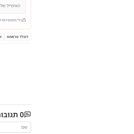
בלי ספאם
הסרה
דונלד טראמפ
א
0
תגובו