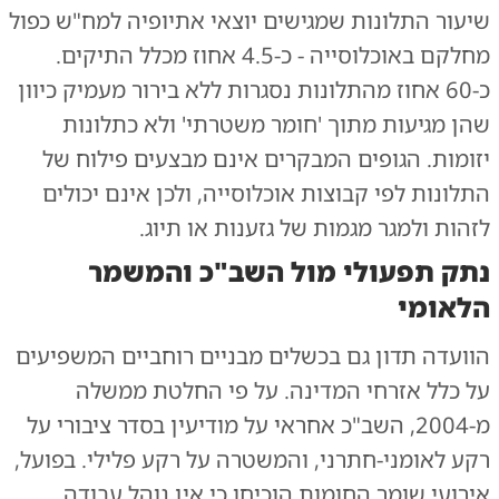
שיעור התלונות שמגישים יוצאי אתיופיה למח"ש כפול
מחלקם באוכלוסייה - כ-4.5 אחוז מכלל התיקים.
כ-60 אחוז מהתלונות נסגרות ללא בירור מעמיק כיוון
שהן מגיעות מתוך 'חומר משטרתי' ולא כתלונות
יזומות. הגופים המבקרים אינם מבצעים פילוח של
התלונות לפי קבוצות אוכלוסייה, ולכן אינם יכולים
לזהות ולמגר מגמות של גזענות או תיוג.
נתק תפעולי מול השב"כ והמשמר
הלאומי
הוועדה תדון גם בכשלים מבניים רוחביים המשפיעים
על כלל אזרחי המדינה. על פי החלטת ממשלה
מ-2004, השב"כ אחראי על מודיעין בסדר ציבורי על
רקע לאומני-חתרני, והמשטרה על רקע פלילי. בפועל,
אירועי שומר החומות הוכיחו כי אין נוהל עבודה